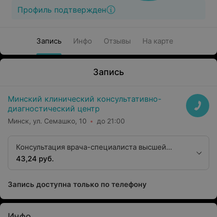
Профиль подтвержден
Запись
Инфо
Отзывы
На карте
Запись
Минский клинический консультативно-
диагностический центр
Минск, ул. Семашко, 10
до 21:00
Консультация врача-специалиста высшей
квалификационной категории хирургического
43,24 руб.
профиля (врач-уролог)
Запись доступна только по телефону
Инфо