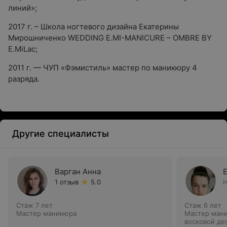
линий»;
2017 г. – Школа ногтевого дизайна Екатерины
Мирошниченко WEDDING E.MI-MANICURE – OMBRE BY
E.MiLac;
2011 г. — ЧУП «Фэмистиль» мастер по маникюру 4
разряда.
Другие специалисты
Варган Анна
1 отзыв
5.0
Н
Стаж 7 лет
Стаж 6 лет
Мастер маникюра
Мастер мани
восковой де