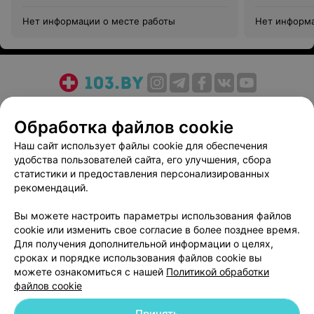
Мастер пед
Нет информации о месте работы
Нет информа
О проекте
Новости проекта
Размещение рекламы
Обработка файлов cookie
Медицинский маркетинг
Публичный договор
Пользовательское соглашение
Способы оплаты
Наш сайт использует файлы cookie для обеспечения
удобства пользователей сайта, его улучшения, сбора
Вакансии
Партнеры
статистики и предоставления персонализированных
Написать руководителю 103.by
рекомендаций.
Написать в поддержку
Вы можете настроить параметры использования файлов
Персональные настройки cookie
cookie или изменить свое согласие в более позднее время.
Обработка персональных данных
Для получения дополнительной информации о целях,
сроках и порядке использования файлов cookie вы
можете ознакомиться с нашей
Политикой обработки
файлов cookie
Принять