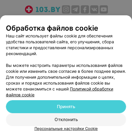
О проекте
Новости проекта
Размещение рекламы
Обработка файлов cookie
Медицинский маркетинг
Публичный договор
Пользовательское соглашение
Способы оплаты
Наш сайт использует файлы cookie для обеспечения
удобства пользователей сайта, его улучшения, сбора
Вакансии
Партнеры
статистики и предоставления персонализированных
Написать руководителю 103.by
рекомендаций.
Написать в поддержку
Вы можете настроить параметры использования файлов
Персональные настройки cookie
cookie или изменить свое согласие в более позднее время.
Обработка персональных данных
Для получения дополнительной информации о целях,
сроках и порядке использования файлов cookie вы
можете ознакомиться с нашей
Политикой обработки
файлов cookie
Принять
© 2026 ООО «Артокс Лаб», УНП 191700409
| 220012, Республика Беларусь,
Отклонить
г. Минск, улица Толбухина, 2, пом. 16 | help@103.by
Персональные настройки Cookie