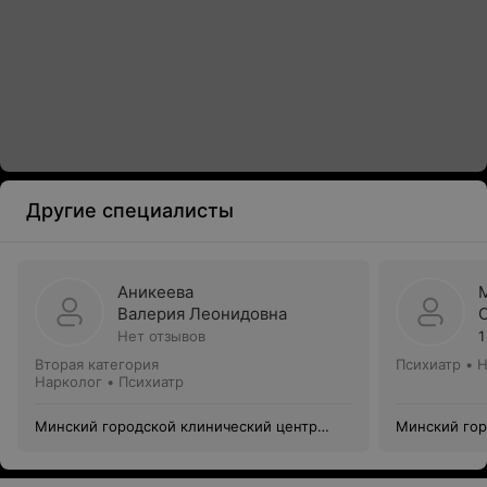
Другие специалисты
Аникеева
Валерия Леонидовна
Нет отзывов
1
Вторая категория
Психиатр • 
Нарколог • Психиатр
Минский городской клинический центр
Минский гор
психиатрии и психотерапии
психиатрии 