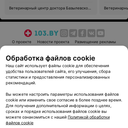
Ветеринарный центр доктора Базылевского
Ветеринарны
А.А. Филиал «Могилев»
А.А. Филиал
О проекте
Новости проекта
Размещение рекламы
Медицинский маркетинг
Публичный договор
Обработка файлов cookie
Пользовательское соглашение
Способы оплаты
Наш сайт использует файлы cookie для обеспечения
Вакансии
Партнеры
удобства пользователей сайта, его улучшения, сбора
Написать руководителю 103.by
статистики и предоставления персонализированных
Написать в поддержку
рекомендаций.
Персональные настройки cookie
Вы можете настроить параметры использования файлов
Обработка персональных данных
cookie или изменить свое согласие в более позднее время.
Для получения дополнительной информации о целях,
сроках и порядке использования файлов cookie вы
можете ознакомиться с нашей
Политикой обработки
файлов cookie