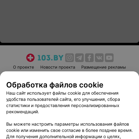
О проекте
Новости проекта
Размещение рекламы
Медицинский маркетинг
Публичный договор
Обработка файлов cookie
Пользовательское соглашение
Способы оплаты
Наш сайт использует файлы cookie для обеспечения
Вакансии
Партнеры
удобства пользователей сайта, его улучшения, сбора
Написать руководителю 103.by
статистики и предоставления персонализированных
Написать в поддержку
рекомендаций.
Персональные настройки cookie
Вы можете настроить параметры использования файлов
Обработка персональных данных
cookie или изменить свое согласие в более позднее время.
Для получения дополнительной информации о целях,