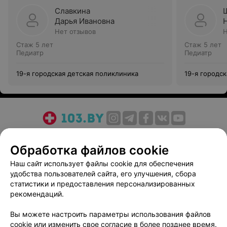
Славкина
Дарья Ивановна
Нет отзывов
Н
Стаж 5 лет
Стаж 5 лет
Педиатр
Педиатр
19-я городская детская поликлиника
19-я городс
О проекте
Новости проекта
Размещение рекламы
Обработка файлов cookie
Медицинский маркетинг
Публичный договор
Пользовательское соглашение
Способы оплаты
Наш сайт использует файлы cookie для обеспечения
удобства пользователей сайта, его улучшения, сбора
Вакансии
Партнеры
статистики и предоставления персонализированных
Написать руководителю 103.by
рекомендаций.
Написать в поддержку
Вы можете настроить параметры использования файлов
Персональные настройки cookie
cookie или изменить свое согласие в более позднее время.