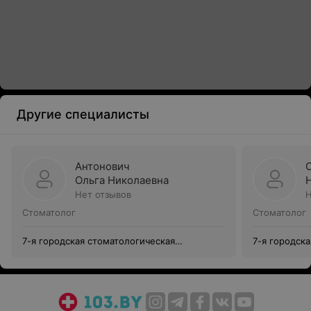
Другие специалисты
Антонович
Ольга Николаевна
Нет отзывов
Н
Стоматолог
Стоматолог
7-я городская стоматологическая
7-я городск
поликлиника
поликлиник