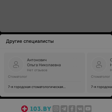
Другие специалисты
Антонович
Ольга Николаевна
Нет отзывов
Н
Стоматолог
Стоматолог
7-я городская стоматологическая
7-я городск
поликлиника
поликлиник