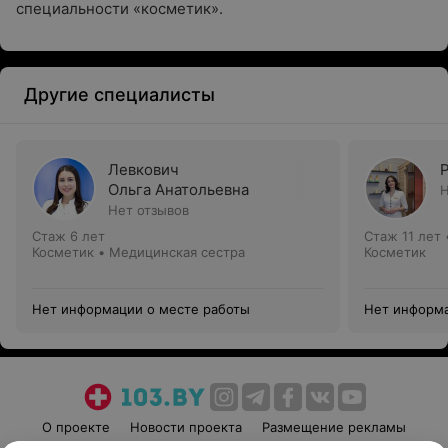
специальности «косметик».
Другие специалисты
Левкович
Ольга Анатольевна
Н
Нет отзывов
Стаж 6 лет
Стаж 11 лет
Косметик • Медицинская сестра
Косметик
Нет информации о месте работы
Нет информа
О проекте
Новости проекта
Размещение рекламы