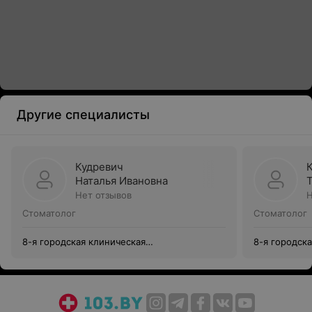
Другие специалисты
Кудревич
Наталья Ивановна
Нет отзывов
Н
Стоматолог
Стоматолог
8-я городская клиническая
8-я городск
стоматологическая поликлиника
стоматологи