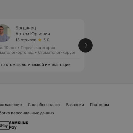
Богданец
Русец
Артём Юрьевич
Алекс
13 отзывов
5.0
24 отз
ж 10 лет
•
Первая категория
Стаж 11 лет
•
Перв
матолог-ортопед • Стоматолог-хирург
Стоматолог-ортоп
тр стоматологической имплантации
Центр стоматолог
соглашение
Способы оплаты
Вакансии
Партнеры
ботка персональных данных