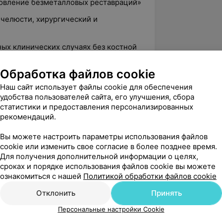
готовление безметалловых реставраций»
 челюсти, хирургический и
ных клинических случаях без костной
кой»
Обработка файлов cookie
D/CAM-технологии»
Наш сайт использует файлы cookie для обеспечения
отезирование с использованием системы
удобства пользователей сайта, его улучшения, сбора
статистики и предоставления персонализированных
рекомендаций.
н этап«»
актическое применение интраорального
Вы можете настроить параметры использования файлов
cookie или изменить свое согласие в более позднее время.
Для получения дополнительной информации о целях,
сроках и порядке использования файлов cookie вы можете
ознакомиться с нашей
Политикой обработки файлов cookie
Отклонить
Принять
мплантации, пр-т Машерова, 17к2
Персональные настройки Cookie