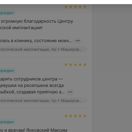
вержден
 огромную благодарность Центру 
ской имплантации!

лась в клинику, состояние моих...
Центр стоматологической имплантации, пр-т Машерова, 17к2
вержден
арить сотрудников центра — 
евушки на ресепшене всегда 
ыбкой, создавая приятную а...
Центр стоматологической имплантации, пр-т Машерова, 17к2
вержден
у и врачам! Янковский Максим 