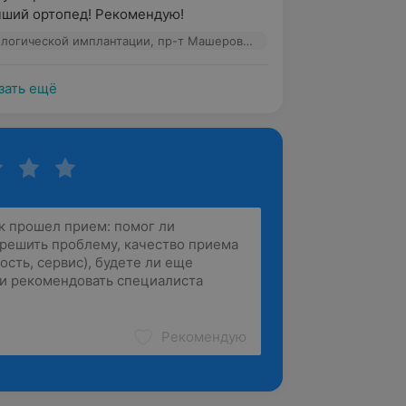
чший ортопед! Рекомендую!
Центр стоматологической имплантации, пр-т Машерова, 17к2
зать ещё
Рекомендую