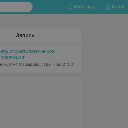
Избранное
Войти
Запись
нтр стоматологической
плантации
нск, пр-т Машерова, 17к2
до 21:00