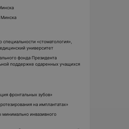
 Минска
. Минска
по специальности «стоматология»,
едицинский университет
иального фонда Президента
льной поддержке одаренных учащихся
ация фронтальных зубов»
протезирования на имплантатах»
ы минимально инвазивного