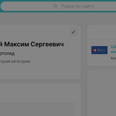
Поиск по сайту
й Максим Сергеевич
Це
им
ртопед
Ми
торая категория