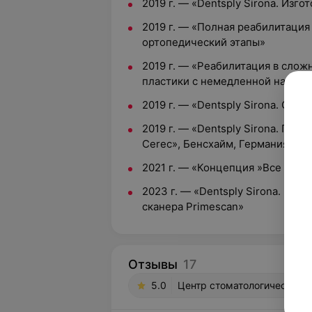
2019 г. — «Dentsply Sirona. Из
2019 г. — «Полная реабилитация
ортопедический этапы»
2019 г. — «Реабилитация в слож
пластики с немедленной нагруз
2019 г. — «Dentsply Sirona. CA
2019 г. — «Dentsply Sirona. Пр
Cerec», Бенсхайм, Германия
2021 г. — «Концепция »Все в оди
2023 г. — «Dentsply Sirona. Пр
сканера Primescan»
Отзывы
17
5.0
Центр стоматологической и