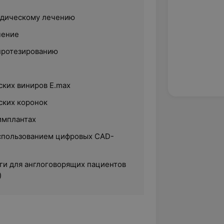
едическому лечению
чение
 протезированию
ских виниров E.max
ских коронок
имплантах
спользованием цифровых CAD-
уги для англоговорящих пациентов
)