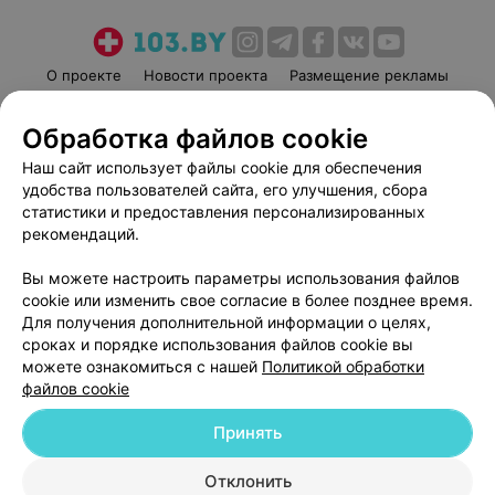
О проекте
Новости проекта
Размещение рекламы
Медицинский маркетинг
Публичный договор
Обработка файлов cookie
Пользовательское соглашение
Способы оплаты
Наш сайт использует файлы cookie для обеспечения
Вакансии
Партнеры
удобства пользователей сайта, его улучшения, сбора
Написать руководителю 103.by
статистики и предоставления персонализированных
Написать в поддержку
рекомендаций.
Персональные настройки cookie
Вы можете настроить параметры использования файлов
Обработка персональных данных
cookie или изменить свое согласие в более позднее время.
Для получения дополнительной информации о целях,
сроках и порядке использования файлов cookie вы
можете ознакомиться с нашей
Политикой обработки
файлов cookie
Принять
© 2026 ООО «Артокс Лаб», УНП 191700409
| 220012, Республика Беларусь,
г. Минск, улица Толбухина, 2, пом. 16 | help@103.by
Отклонить