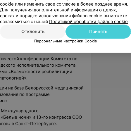
cookie или изменить свое согласие в более позднее время.
ы»;
Для получения дополнительной информации о целях,
сроках и порядке использования файлов cookie вы можете
ация — новый взгляд на старую
ознакомиться с нашей
Политикой обработки файлов cookie
Отклонить
Принять
се Общероссийской общественной
Персональные настройки Cookie
й-офтальмологов», г.Санкт-Петербург,
ктической конференции Комитета по
дского исполнительного комитета
амме «Возможности реабилитации
патологией».
ции на базе Белорусской медицинской
азования по программе
мы».
го Международного
 «Белые ночи» и 13-го конгресса ООО
гов» в Санкт-Петербурге.