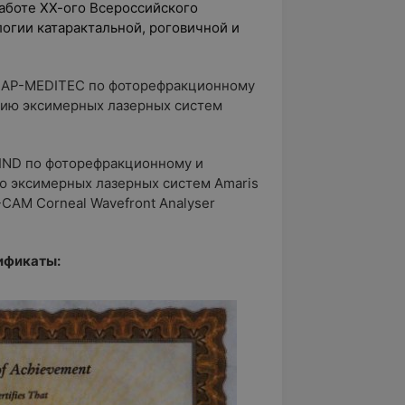
работе ХХ-ого Всероссийского
огии катарактальной, роговичной и
LAP-MEDITEC по фоторефракционному
ию эксимерных лазерных систем
IND по фоторефракционному и
 эксимерных лазерных систем Amaris
-CAM Corneal Wavefront Analyser
ификаты: