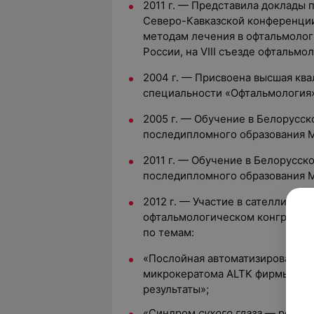
2011 г. — Представила доклады 
Северо-Кавказской конференци
методам лечения в офтальмологи
России, на VIII съезде офтальмо
2004 г. — Присвоена высшая кв
специальности «Офтальмология»
2005 г. — Обучение в Белорусс
последипломного образования М
2011 г. — Обучение в Белорусс
последипломного образования М
2012 г. — Участие в сателлитны
офтальмологическом конгрессе 
по темам:
«Послойная автоматизированная
микрокератома ALTK фирмы «MOR
результаты»;
«Синдром
сухого глаза
— реально