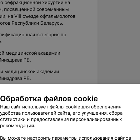
по рефракционной хирургии на
и, посвященной современным
и, на VIII съезде офтальмологов
логов Республики Беларусь.
алификационная категория по
.
кой медицинской академии
инздрава РБ.
кой медицинской академии
инздрава РБ.
х симпозиумах на VIII международном
«Белые ночи» в г. Санкт-Петербурге
Обработка файлов cookie
Наш сайт использует файлы cookie для обеспечения
удобства пользователей сайта, его улучшения, сбора
 кератопластика с применением
статистики и предоставления персонализированных
IA»: технологии и клинические
рекомендаций.
Вы можете настроить параметры использования файлов
 ли его вылечить?»;