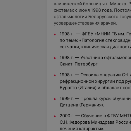
клинической больницы г. Минска. 
системах с июня 1998 года. Посто
офтальмологии Белорусского госуд
усовершенствования врачей.
1998 г. — ФГБУ «МНИИ ГБ им. Г
по теме: «Патология стекловидн
сетчатки, клиническая диагност
1998 г. — Участница офтальмоло
Санкт-Петербург.
1998 г. — Освоила операции C-L
рефракционной хирургии под р
Буратто (Италия) и обладает со
1999 г. — Прошла курсы обучен
Дитцена (Германия).
2000 г. — Обучение в ФГБУ МНТК
С.Н.Федорова Минздрава России
лечения катаракты».