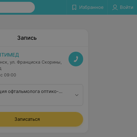
Избранное
Войти
Запись
ПТИМЕД
нск, ул. Франциска Скорины,
д
с 09:00
ция офтальмолога оптико-
ктивной и
инальной хирургии
Записаться