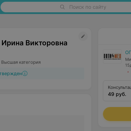
Поиск по сайту
 Ирина Викторовна
О
Ми
 Высшая категория
15
твержден
Консульта
49 руб.
реконстру
витреорет