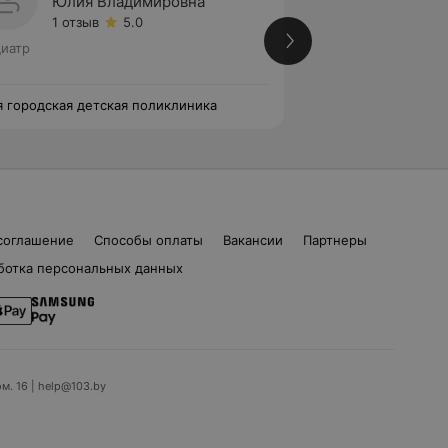
Юлия Владимировна
Елена
1 отзыв
5.0
1 отзыв
иатр
Педиатр
я городская детская поликлиника
15-я городская де
соглашение
Способы оплаты
Вакансии
Партнеры
ботка персональных данных
ом. 16 | help@103.by