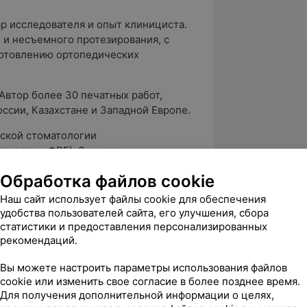
ар исследователя и опыт клинициста.
и несъемного протезирования, с
готовлению ортопедических
Автор более 30 печатных работ,
ссии, Казахстане и Западной Европе.
ской стоматологии
азевальк, ФРГ), 6-месячную научно-
 совместного научного проекта по
Обработка файлов cookie
ланда (г. Хомбург, ФРГ), повышал
 ФРГ и Канады
Наш сайт использует файлы cookie для обеспечения
удобства пользователей сайта, его улучшения, сбора
льных и международных конференциях,
статистики и предоставления персонализированных
 XVIII cъезде Европейской
рекомендаций.
ргов (Барселона, 2006)
Вы можете настроить параметры использования файлов
семинары и научно-практические
cookie или изменить свое согласие в более позднее время.
Для получения дополнительной информации о целях,