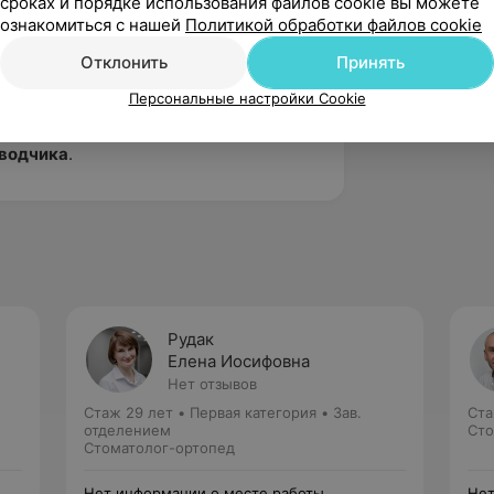
сроках и порядке использования файлов cookie вы можете
 участия пациента в принятии
ознакомиться с нашей
Политикой обработки файлов cookie
етода и отдельных аспектов
Отклонить
Принять
 контакта в течение всего процесса
Персональные настройки Cookie
способен проводить лечение
еводчика
.
Рудак
Елена Иосифовна
Нет отзывов
Стаж 29 лет
•
Первая категория
•
Зав.
Ста
отделением
Сто
Стоматолог-ортопед
Нет информации о месте работы
Нет