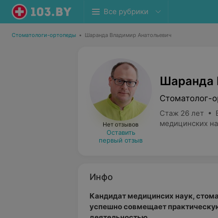
Все рубрики
Стоматологи-ортопеды
•
Шаранда Владимир Анатольевич
Шаранда 
Стоматолог-о
Стаж 26 лет • 
медицинских на
Нет отзывов
Оставить
первый отзыв
Инфо
Кандидат медицинсих наук, стома
успешно совмещает практическую
деятельностью.