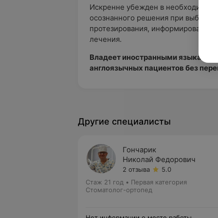
Искренне убежден в необходимости
осознанного решения при выборе м
протезирования, информированного
лечения.
Владеет иностранными языками, 
англоязычных пациентов без пер
Другие специалисты
Гончарик
Николай Федорович
2 отзыва
5.0
Стаж 21 год
•
Первая категория
Стоматолог-ортопед
Нет информации о месте работы