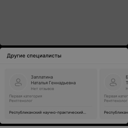
Другие специалисты
Заплатина
Наталья Геннадьевна
Нет отзывов
Н
Первая категория
Первая кате
Рентгенолог
Рентгенолог
Республиканский научно-практический
Республикан
центр детской хирургии
центр детск