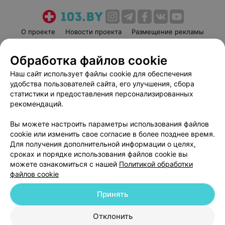
О проекте
Новости проекта
Размещение рекламы
Медицинский маркетинг
Публичный договор
Обработка файлов cookie
Пользовательское соглашение
Способы оплаты
Наш сайт использует файлы cookie для обеспечения
Вакансии
Партнеры
удобства пользователей сайта, его улучшения, сбора
Написать руководителю 103.by
статистики и предоставления персонализированных
Написать в поддержку
рекомендаций.
Персональные настройки cookie
Вы можете настроить параметры использования файлов
Обработка персональных данных
cookie или изменить свое согласие в более позднее время.
Для получения дополнительной информации о целях,
сроках и порядке использования файлов cookie вы
можете ознакомиться с нашей
Политикой обработки
файлов cookie
Принять
© 2026 ООО «Артокс Лаб», УНП 191700409
| 220012, Республика Беларусь,
г. Минск, улица Толбухина, 2, пом. 16 | help@103.by
Отклонить