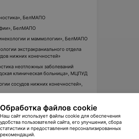
гностика», БелМАПО
афии», БелМАПО
 гинекологии и маммологии», БелМАПО
тологии экстракраниального отдела
удов нижних конечностей»
ностика неотложных заболеваний
одская клиническая больница», МЦПУД
логии сосудов нижних конечностей»,
иобретенных пороков сердца»,
Обработка файлов cookie
Наш сайт использует файлы cookie для обеспечения
ностика патологии внутренних
удобства пользователей сайта, его улучшения, сбора
статистики и предоставления персонализированных
рекомендаций.
ракальная эхокардиография»,