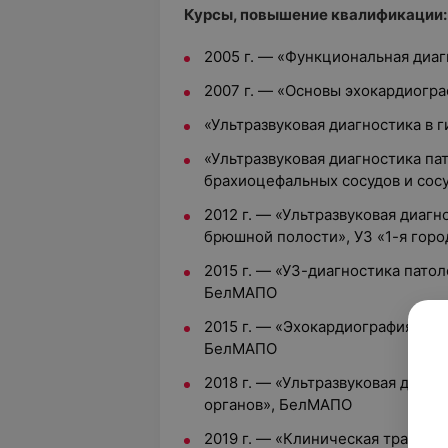
Курсы, повышение квалификации:
2005 г. — «Функциональная диа
2007 г. — «Основы эхокардиогр
«Ультразвуковая диагностика в
«Ультразвуковая диагностика па
брахиоцефальных сосудов и сос
2012 г. — «Ультразвуковая диаг
брюшной полости», УЗ «1-я гор
2015 г. — «УЗ-диагностика пато
БелМАПО
2015 г. — «Эхокардиография пр
БелМАПО
2018 г. — «Ультразвуковая диаг
органов», БелМАПО
2019 г. — «Клиническая трансто