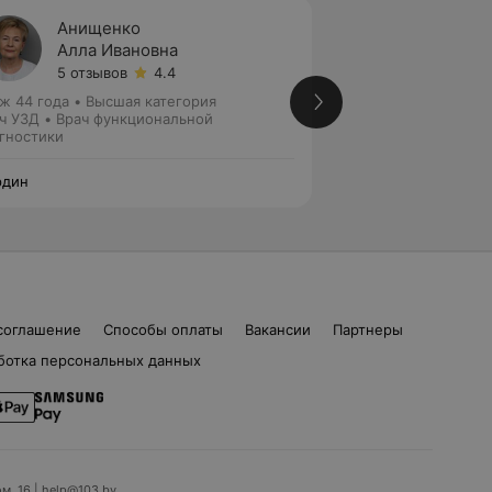
Анищенко
Верти
Алла Ивановна
Евген
5 отзывов
4.4
1 отзыв
ж 44 года
•
Высшая категория
Стаж 43 года
•
Вы
ч УЗД • Врач функциональной
Кандидат медицинс
гностики
Кардиолог • Врач 
рдин
Нордин
соглашение
Способы оплаты
Вакансии
Партнеры
ботка персональных данных
ом. 16 | help@103.by