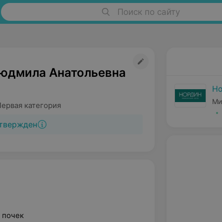
Поиск по сайту
юдмила Анатольевна
Н
Ми
Первая категория
твержден
 почек