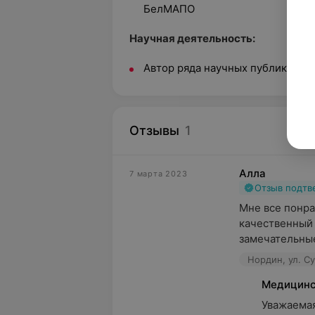
БелМАПО
Научная деятельность:
Автор ряда научных публикаций
Отзывы
1
Алла
7 марта 2023
Отзыв подт
Мне все понра
качественный 
замечательные
Нордин, ул. С
Медицинс
﻿Уважаемая