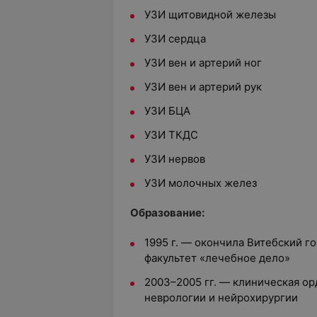
УЗИ щитовидной железы
УЗИ сердца
УЗИ вен и артерий ног
УЗИ вен и артерий рук
УЗИ БЦА
УЗИ ТКДС
УЗИ нервов
УЗИ молочных желез
Образование:
1995 г. — окончила Витебский г
факультет «лечебное дело»
2003–2005 гг. — клиническая о
неврологии и нейрохирургии