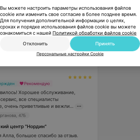
Вы можете настроить параметры использования файлов
cookie или изменить свое согласие в более позднее время.
Для получения дополнительной информации о целях,
сроках и порядке использования файлов cookie вы можете
 и рационализаторских предложений
ознакомиться с нашей
Политикой обработки файлов cookie
Отклонить
Принять
Персональные настройки Cookie
5.0
Нордин, ул. Сурганова, 47Б
вержден
Рекомендую
вилось! Хорошее обслуживание, 
сервис, все специалисты 
, очень приветливые и вежли...
урганова, 47Б
кий центр "Нордин"
 Алла, большое спасибо за отзыв. 