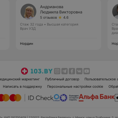
Андрианова
Людмила Викторовна
5 отзывов
4.6
Стаж 32 года
•
Высшая категория
Ста
Врач УЗД
Вра
диа
Нордин
Но
едицинский маркетинг
Публичный договор
Пользовательское 
Написать в поддержку
Персональные настройки cookie
Обра
б», УНП 191700409
| 220012, Республика Беларусь, г. Минск, улица Толбухина, 2, п