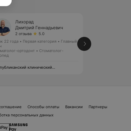
Лихорад
Радив
Дмитрий Геннадьевич
Серге
2 отзыва
5.0
Нет от
ж 22 года
•
Первая категория
•
Главный
Стаж 29 лет
•
Выс
ч
Стоматолог-ортоп
матолог-ортодонт • Стоматолог-
опед
публиканский клинический
Республиканский 
матологический центр —
стоматологически
верситетская клиника
Университетская к
соглашение
Способы оплаты
Вакансии
Партнеры
ботка персональных данных