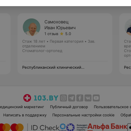
Самоховец
Иван Юрьевич
1 отзыв
5.0
Стаж 18 лет
•
Первая категория
•
Зав.
Ста
отделением
вра
Стоматолог-ортопед
Сто
орт
Республиканский клинический
Рес
стоматологический центр —
сто
Университетская клиника
Уни
едицинский маркетинг
Публичный договор
Пользовательское 
Написать в поддержку
Персональные настройки cookie
Обра