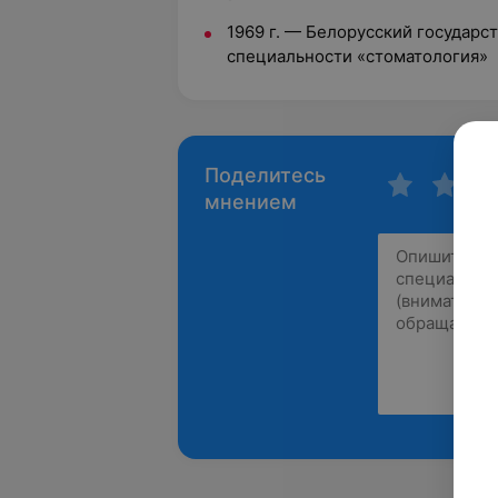
1969 г.
—
Белорусский государс
специальности «стоматология»
Поделитесь
мнением