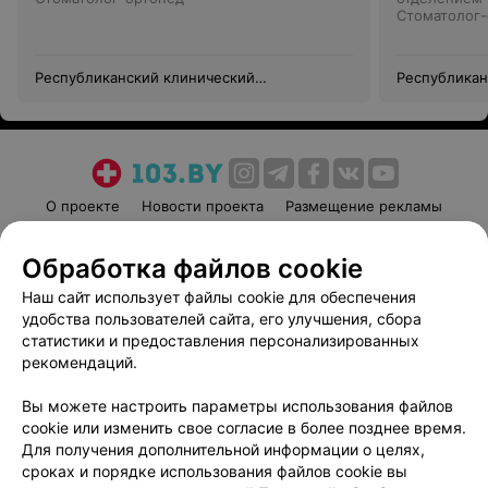
Стоматолог-
Республиканский клинический
Республикан
стоматологический центр —
стоматологи
Университетская клиника
Университет
О проекте
Новости проекта
Размещение рекламы
Медицинский маркетинг
Публичный договор
Обработка файлов cookie
Пользовательское соглашение
Способы оплаты
Наш сайт использует файлы cookie для обеспечения
Вакансии
Партнеры
удобства пользователей сайта, его улучшения, сбора
Написать руководителю 103.by
статистики и предоставления персонализированных
Написать в поддержку
рекомендаций.
Персональные настройки cookie
Вы можете настроить параметры использования файлов
Обработка персональных данных
cookie или изменить свое согласие в более позднее время.
Для получения дополнительной информации о целях,
сроках и порядке использования файлов cookie вы