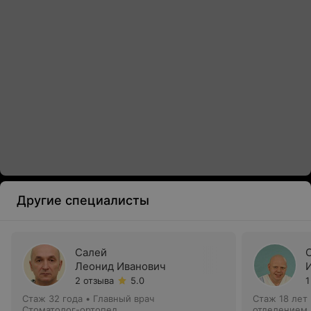
Другие специалисты
Салей
Леонид Иванович
2 отзыва
5.0
1
Стаж 32 года
•
Главный врач
Стаж 18 лет
Стоматолог-ортопед
отделением