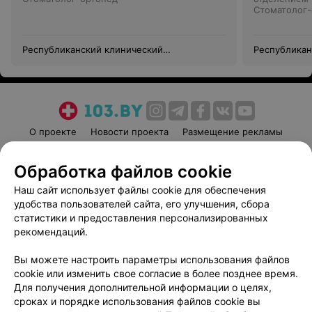
Стоматолог-
Республиканский клинический
Республикан
стоматологический центр —
стоматологи
Университетская клиника
Университет
О проекте
Новости проекта
Размещение рекламы
Медицинский маркетинг
Публичный договор
Обработка файлов cookie
Пользовательское соглашение
Способы оплаты
Наш сайт использует файлы cookie для обеспечения
Вакансии
Партнеры
удобства пользователей сайта, его улучшения, сбора
Написать руководителю 103.by
статистики и предоставления персонализированных
Написать в поддержку
рекомендаций.
Персональные настройки cookie
Вы можете настроить параметры использования файлов
Обработка персональных данных
cookie или изменить свое согласие в более позднее время.
Для получения дополнительной информации о целях,
сроках и порядке использования файлов cookie вы