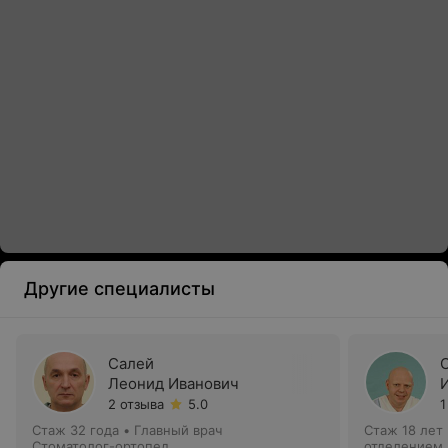
Другие специалисты
Салей
Леонид Иванович
2 отзыва
5.0
1
Стаж 32 года
•
Главный врач
Стаж 18 лет
Стоматолог-ортопед
отделением