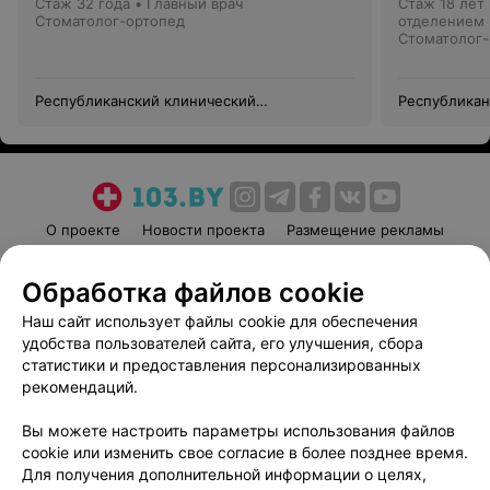
Стаж 32 года
•
Главный врач
Стаж 18 лет
Стоматолог-ортопед
отделением
Стоматолог-
Республиканский клинический
Республикан
стоматологический центр —
стоматологи
Университетская клиника
Университет
О проекте
Новости проекта
Размещение рекламы
Медицинский маркетинг
Публичный договор
Обработка файлов cookie
Пользовательское соглашение
Способы оплаты
Наш сайт использует файлы cookie для обеспечения
Вакансии
Партнеры
удобства пользователей сайта, его улучшения, сбора
Написать руководителю 103.by
статистики и предоставления персонализированных
Написать в поддержку
рекомендаций.
Персональные настройки cookie
Вы можете настроить параметры использования файлов
Обработка персональных данных
cookie или изменить свое согласие в более позднее время.
Для получения дополнительной информации о целях,