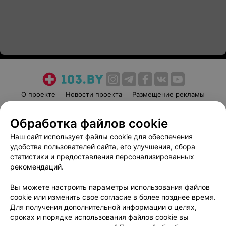
О проекте
Новости проекта
Размещение рекламы
Медицинский маркетинг
Публичный договор
Обработка файлов cookie
Пользовательское соглашение
Способы оплаты
Наш сайт использует файлы cookie для обеспечения
Вакансии
Партнеры
удобства пользователей сайта, его улучшения, сбора
Написать руководителю 103.by
статистики и предоставления персонализированных
Написать в поддержку
рекомендаций.
Персональные настройки cookie
Вы можете настроить параметры использования файлов
Обработка персональных данных
cookie или изменить свое согласие в более позднее время.
Для получения дополнительной информации о целях,
сроках и порядке использования файлов cookie вы