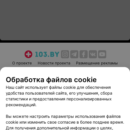
О проекте
Новости проекта
Размещение рекламы
Медицинский маркетинг
Публичный договор
Обработка файлов cookie
Пользовательское соглашение
Способы оплаты
Наш сайт использует файлы cookie для обеспечения
Вакансии
Партнеры
удобства пользователей сайта, его улучшения, сбора
Написать руководителю 103.by
статистики и предоставления персонализированных
Написать в поддержку
рекомендаций.
Персональные настройки cookie
Вы можете настроить параметры использования файлов
Обработка персональных данных
cookie или изменить свое согласие в более позднее время.
Для получения дополнительной информации о целях,