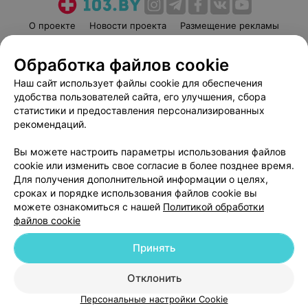
О проекте
Новости проекта
Размещение рекламы
Медицинский маркетинг
Публичный договор
Обработка файлов cookie
Пользовательское соглашение
Способы оплаты
Наш сайт использует файлы cookie для обеспечения
Вакансии
Партнеры
удобства пользователей сайта, его улучшения, сбора
Написать руководителю 103.by
статистики и предоставления персонализированных
Написать в поддержку
рекомендаций.
Персональные настройки cookie
Вы можете настроить параметры использования файлов
Обработка персональных данных
cookie или изменить свое согласие в более позднее время.
Для получения дополнительной информации о целях,
сроках и порядке использования файлов cookie вы
можете ознакомиться с нашей
Политикой обработки
файлов cookie
Принять
© 2026 ООО «Артокс Лаб», УНП 191700409
| 220012, Республика Беларусь,
г. Минск, улица Толбухина, 2, пом. 16 | help@103.by
Отклонить
Служба поддержки
+375 291212755
Персональные настройки Cookie