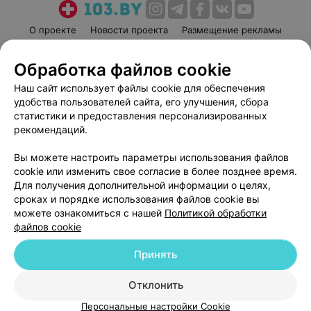
О проекте
Новости проекта
Размещение рекламы
Медицинский маркетинг
Публичный договор
Обработка файлов cookie
Пользовательское соглашение
Способы оплаты
Наш сайт использует файлы cookie для обеспечения
Вакансии
Партнеры
удобства пользователей сайта, его улучшения, сбора
Написать руководителю 103.by
статистики и предоставления персонализированных
Написать в поддержку
рекомендаций.
Персональные настройки cookie
Вы можете настроить параметры использования файлов
Обработка персональных данных
cookie или изменить свое согласие в более позднее время.
Для получения дополнительной информации о целях,
сроках и порядке использования файлов cookie вы
можете ознакомиться с нашей
Политикой обработки
файлов cookie
Принять
© 2026 ООО «Артокс Лаб», УНП 191700409
| 220012, Республика Беларусь,
г. Минск, улица Толбухина, 2, пом. 16 | help@103.by
Отклонить
Служба поддержки
+375 291212755
Персональные настройки Cookie