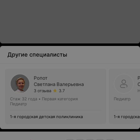
Другие специалисты
Ропот
Светлана Валерьевна
3 отзыва
3.7
Н
Стаж 32 года
•
Первая категория
Педиатр
Педиатр
1-я городская детская поликлиника
1-я городск