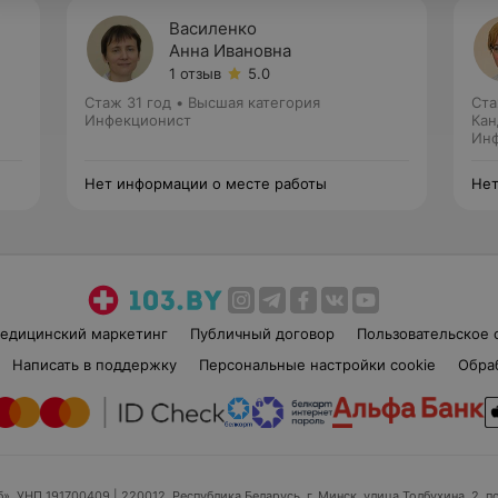
Василенко
Анна Ивановна
1 отзыв
5.0
Стаж 31 год
•
Высшая категория
Ста
Инфекционист
Кан
Инф
Нет информации о месте работы
Нет
едицинский маркетинг
Публичный договор
Пользовательское 
Написать в поддержку
Персональные настройки cookie
Обра
б», УНП 191700409
| 220012, Республика Беларусь, г. Минск, улица Толбухина, 2, п