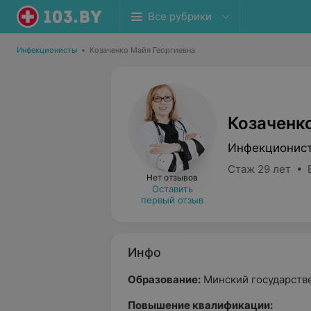
Все рубрики
Инфекционисты
•
Козаченко Майя Георгиевна
Козаченк
Инфекционис
Стаж 29 лет • 
Нет отзывов
Оставить
первый отзыв
Инфо
Образование:
Минский государстве
Повышение квалификации: