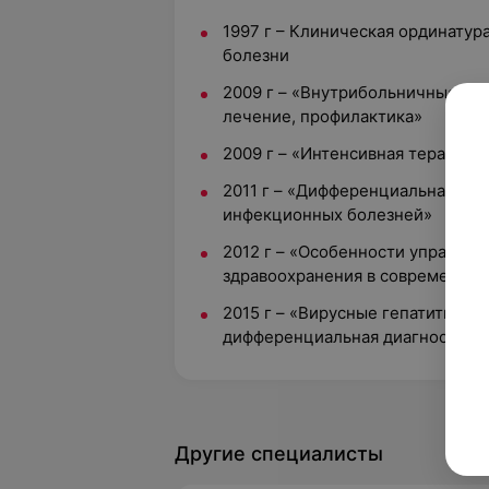
1997 г – Клиническая ординату
болезни
2009 г – «Внутрибольничные инф
лечение, профилактика»
2009 г – «Интенсивная терапия 
2011 г – «Дифференциальная диа
инфекционных болезней»
2012 г – «Особенности управлен
здравоохранения в современных
2015 г – «Вирусные гепатиты и 
дифференциальная диагностика,
Другие специалисты