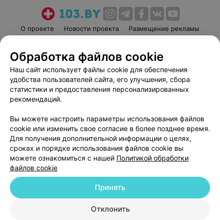
О проекте
Новости проекта
Размещение рекламы
Медицинский маркетинг
Публичный договор
Обработка файлов cookie
Пользовательское соглашение
Способы оплаты
Наш сайт использует файлы cookie для обеспечения
Вакансии
Партнеры
удобства пользователей сайта, его улучшения, сбора
Написать руководителю 103.by
статистики и предоставления персонализированных
Написать в поддержку
рекомендаций.
Персональные настройки cookie
Вы можете настроить параметры использования файлов
Обработка персональных данных
cookie или изменить свое согласие в более позднее время.
Для получения дополнительной информации о целях,
сроках и порядке использования файлов cookie вы
можете ознакомиться с нашей
Политикой обработки
файлов cookie
Принять
© 2026 ООО «Артокс Лаб», УНП 191700409
| 220012, Республика Беларусь,
г. Минск, улица Толбухина, 2, пом. 16 | help@103.by
Отклонить