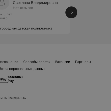
Светлана Владимировна
Елена
Нет отзывов
Нет от
ж 5 лет
Стаж 5 лет
иатр
Педиатр
 городская детская поликлиника
5-я городская дет
соглашение
Способы оплаты
Вакансии
Партнеры
ботка персональных данных
ом. 16 | help@103.by