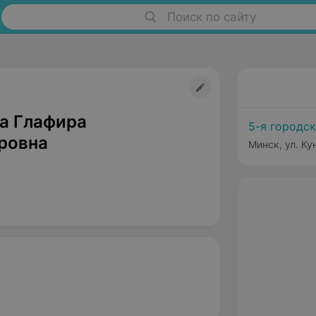
Поиск по сайту
а Глафира
5-я городс
ровна
Минск, ул. Ку