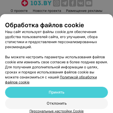
О проекте
Новости проекта
Размещение рекламы
Медицинский маркетинг
Публичный договор
Обработка файлов cookie
Пользовательское соглашение
Способы оплаты
Наш сайт использует файлы cookie для обеспечения
Вакансии
Партнеры
удобства пользователей сайта, его улучшения, сбора
Написать руководителю 103.by
статистики и предоставления персонализированных
Написать в поддержку
рекомендаций.
Персональные настройки cookie
Вы можете настроить параметры использования файлов
Обработка персональных данных
cookie или изменить свое согласие в более позднее время.
Для получения дополнительной информации о целях,
сроках и порядке использования файлов cookie вы
можете ознакомиться с нашей
Политикой обработки
файлов cookie
Принять
© 2026 ООО «Артокс Лаб», УНП 191700409
| 220012, Республика Беларусь,
г. Минск, улица Толбухина, 2, пом. 16 | help@103.by
Отклонить
Служба поддержки
+375 291212755
Персональные настройки Cookie