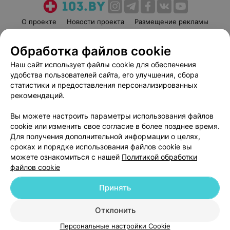
О проекте
Новости проекта
Размещение рекламы
Медицинский маркетинг
Публичный договор
Обработка файлов cookie
Пользовательское соглашение
Способы оплаты
Наш сайт использует файлы cookie для обеспечения
Вакансии
Партнеры
удобства пользователей сайта, его улучшения, сбора
Написать руководителю 103.by
статистики и предоставления персонализированных
Написать в поддержку
рекомендаций.
Персональные настройки cookie
Вы можете настроить параметры использования файлов
Обработка персональных данных
cookie или изменить свое согласие в более позднее время.
Для получения дополнительной информации о целях,
сроках и порядке использования файлов cookie вы
можете ознакомиться с нашей
Политикой обработки
файлов cookie
Принять
© 2026 ООО «Артокс Лаб», УНП 191700409
| 220012, Республика Беларусь,
г. Минск, улица Толбухина, 2, пом. 16 | help@103.by
Отклонить
Служба поддержки
+375 291212755
Персональные настройки Cookie