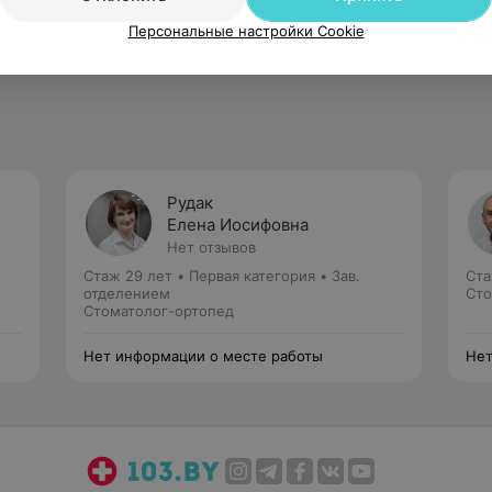
и» - 2015 г.
Персональные настройки Cookie
Рудак
Елена Иосифовна
Нет отзывов
Стаж 29 лет
•
Первая категория
•
Зав.
Ста
отделением
Сто
Стоматолог-ортопед
Нет информации о месте работы
Нет