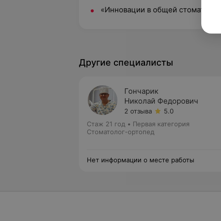
«Инновации в общей стоматологи
Другие специалисты
Гончарик
Николай Федорович
2 отзыва
5.0
Стаж 21 год
•
Первая категория
Стоматолог-ортопед
Нет информации о месте работы