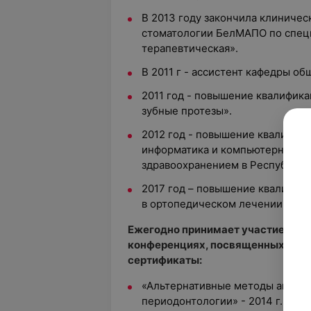
В 2013 году закончила клиниче
стоматологии БелМАПО по спец
терапевтическая».
В 2011 г - ассистент кафедры о
2011 год - повышение квалифи
зубные протезы».
2012 год - повышение квалифи
информатика и компьютерные те
здравоохранением в Республике
2017 год – повышение квалици
в ортопедическом лечении».
Ежегодно принимает участие в м
конференциях, посвященных воп
сертификаты:
«Альтернативные методы антими
периодонтологии» - 2014 г.