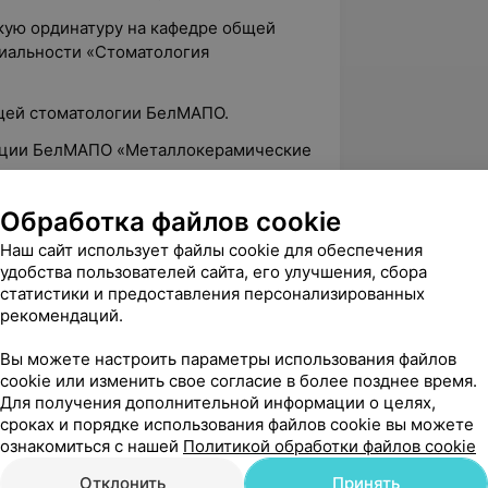
скую ординатуру на кафедре общей
иальности «Стоматология
бщей стоматологии БелМАПО.
кации БелМАПО «Металлокерамические
кации БелМАПО «Медицинская
Обработка файлов cookie
хнологии», «Основы управления
Наш сайт использует файлы cookie для обеспечения
 Беларусь».
удобства пользователей сайта, его улучшения, сбора
статистики и предоставления персонализированных
кации БелМАПО «Цифровые технологии
рекомендаций.
Вы можете настроить параметры использования файлов
еждународных научно-практических
cookie или изменить свое согласие в более позднее время.
росам «Стоматологии» имеет
Для получения дополнительной информации о целях,
сроках и порядке использования файлов cookie вы можете
ознакомиться с нашей
Политикой обработки файлов cookie
кробной обработки в эндодонтии и
Отклонить
Принять