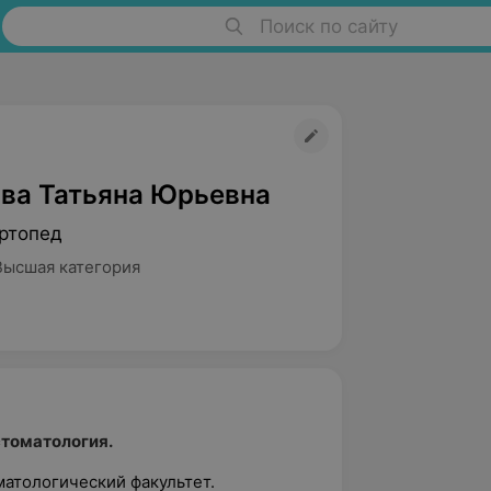
Поиск по сайту
ва Татьяна Юрьевна
ртопед
Высшая категория
стоматология.
матологический факультет.