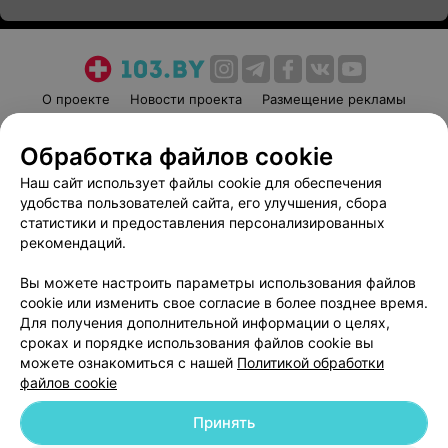
О проекте
Новости проекта
Размещение рекламы
Медицинский маркетинг
Публичный договор
Обработка файлов cookie
Пользовательское соглашение
Способы оплаты
Наш сайт использует файлы cookie для обеспечения
Вакансии
Партнеры
удобства пользователей сайта, его улучшения, сбора
Написать руководителю 103.by
статистики и предоставления персонализированных
Написать в поддержку
рекомендаций.
Персональные настройки cookie
Вы можете настроить параметры использования файлов
Обработка персональных данных
cookie или изменить свое согласие в более позднее время.
Для получения дополнительной информации о целях,
сроках и порядке использования файлов cookie вы
можете ознакомиться с нашей
Политикой обработки
файлов cookie
Принять
© 2026 ООО «Артокс Лаб», УНП 191700409
| 220012, Республика Беларусь,