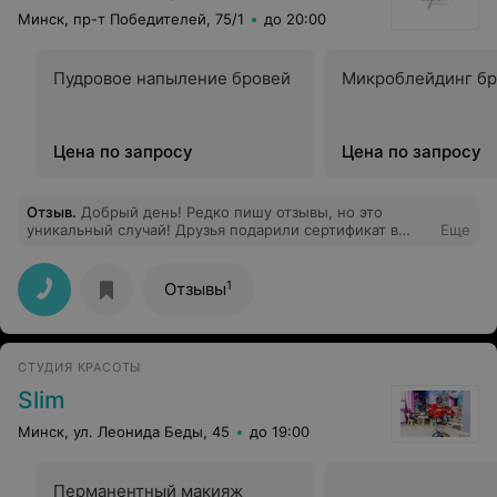
Минск, пр-т Победителей, 75/1
до 20:00
Пудровое напыление бровей
Микроблейдинг бр
Цена по запросу
Цена по запросу
Отзыв
.
Добрый день! Редко пишу отзывы, но это
уникальный случай! Друзья подарили сертификат в
Еще
данный салон на SPA-ритуал и воспользовавшись им, я
поняла, что в этот салон вернусь ещё не раз!
Заведение стильное и уютное, персонал очень
1
Отзывы
вежливый. Отношение как к принцессе. Сама
процедура была шикарна! Нет слов, чтобы описать
насколько. Мастер Анастасия просто богиня! Все тело
было настолько расслаблено после процедур, что не
СТУДИЯ КРАСОТЫ
хотелось даже разговаривать. Обязательно снова
приду на SPA или массаж. Лучше этого места не
Slim
встречала в городе.
Минск, ул. Леонида Беды, 45
до 19:00
Перманентный макияж