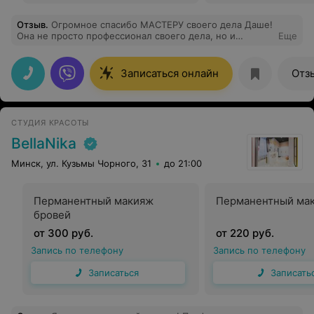
Отзыв
.
Огромное спасибо МАСТЕРУ своего дела Даше!
Она не просто профессионал своего дела, но и
Еще
замечательная, обоятельная девушка. Если вы всё ещё
сомневаетесь, то просто прокунсультируйтесь и вы
поймете, что делаете правильный выбор! Даша не
Записаться онлайн
Отз
просто делает своё дело, она вкладывает туда всю
себя! Всё очень аккуратно и естественно, на себе
проверила. И я просто уверена, что она не выпустит
вас с плохой работой!!! Всё на высоком уровне:
СТУДИЯ КРАСОТЫ
обслуживание и работа. Очень рада, что встретила
Дашу на своем жизненном пути. Сейчас ТОЛЬКО ей
BellaNika
доверяю свою красоту!!! Хочу пожелать ей удачи,
успеха и творческого роста!!!!!Ты просто умничка!!!!
Минск, ул. Кузьмы Чорного, 31
до 21:00
Перманентный макияж
Перманентный мак
бровей
от 300 руб.
от 220 руб.
Запись по телефону
Запись по телефону
Записаться
Записать