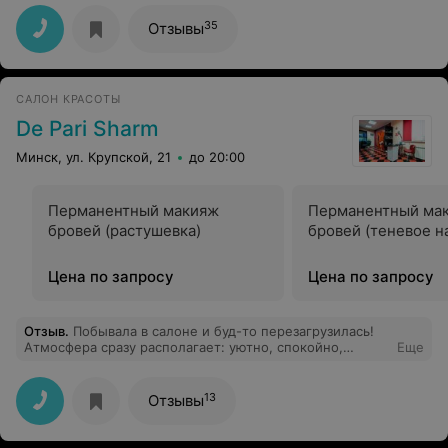
повторю через месяц. Спасибо огромное
специалистам за грамотную консультацию и
35
Отзывы
индивидуальный подход к клиентам! Рекомендую
САЛОН КРАСОТЫ
De Pari Sharm
Минск, ул. Крупской, 21
до 20:00
Перманентный макияж
Перманентный ма
бровей (растушевка)
бровей (теневое н
Цена по запросу
Цена по запросу
Отзыв
.
Побывала в салоне и буд-то перезагрузилась!
Атмосфера сразу располагает: уютно, спокойно,
Еще
никакой суеты. Пришла на чистку лица и мастер
Тамара все сделала бережно, с подробными
объяснениями, что наносить зачем и как ухаживать
13
Отзывы
дальше. После процедуры кожа стала ровнее, поры
чище - эффект виден сразу. Отдельно отмечу заботу,
предложила водичку, все время спрашивала