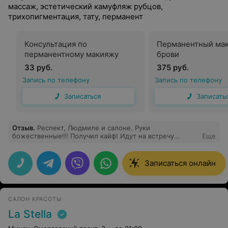
массаж, эстетический камуфляж рубцов,
трихопигментация, тату, перманент
Консультация по
Перманентный мак
перманентному макияжу
брови
33 руб.
375 руб.
Запись по телефону
Запись по телефону
Записаться
Записать
Отзыв
.
Респект, Людмиле и салоне. Руки
божественные!!! Получил кайф! Идут на встречу
Еще
клиенту, с пожеланиями. Надеюсь будем встречаться
дальше на сеансах! Девочки, Вам успехов!!!
Рекомендую всем!!!
Записаться онлайн
САЛОН КРАСОТЫ
La Stella