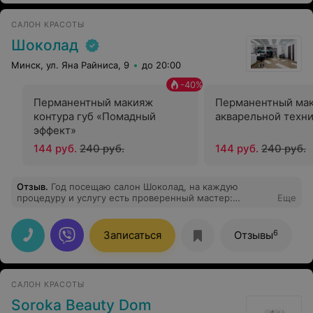
САЛОН КРАСОТЫ
Шоколад
Минск, ул. Яна Райниса, 9
до 20:00
-
40
%
Перманентный макияж
Перманентный мак
контура губ «Помадный
акварельной техн
эффект»
144 руб.
240 руб.
144 руб.
240 руб.
Отзыв
.
Год посещаю салон Шоколад, на каждую
процедуру и услугу есть проверенный мастер:
Еще
окрашивание волос только Юлия, колорист и просто
мастер, которая понимает все пожелания и делает все
очень профессионально. Огромная благодарность,
6
Записаться
Отзывы
рекомендую!
САЛОН КРАСОТЫ
Soroka Beauty Dom