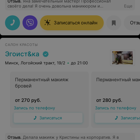
Отзыв
.
Яна замечательный мастер! Профессионал
своёго дела! Я очень довольна маникюром и
Еще
педикюром! Очень рекомендую!!!!
Записаться онлайн
Отз
САЛОН КРАСОТЫ
Эгоист&ка
Минск, Логойский тракт, 19/2
до 21:00
Перманентный макияж
Перманентный мак
бровей
от 270 руб.
от 280 руб.
Запись по телефону
Запись по телефону
Записаться
Записать
Отзыв
.
Делала макияж у Кристины на корпоратив. Я в