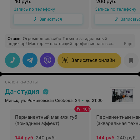
10 руб.
200 руб.
Запись по телефону
Запись по телефону
Записаться
Записать
Отзыв
.
Огромное спасибо Татьяне за идеальный
педикюр! Мастер — настоящий профессионал: все
Еще
выполнено аккуратно и с заботой! Ножки выглядят и
чувствуют себя прекрасно! Обязательно вернусь снова.
Записаться онлайн
САЛОН КРАСОТЫ
Да-студия
Минск, ул. Романовская Слобода, 24
до 21:00
-
40
%
Перманентный макияж губ
Перманентный мак
(помадный эффект)
(акварельная техн
144 руб.
240 руб.
144 руб.
240 руб.