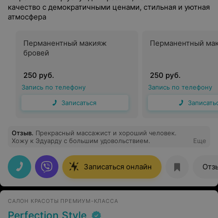
качество с демократичными ценами, стильная и уютная
атмосфера
Перманентный макияж
Перманентный мак
бровей
250 руб.
250 руб.
Запись по телефону
Запись по телефону
Записаться
Записать
Отзыв
.
Прекрасный массажист и хороший человек.
Хожу к Эдуарду с большим удовольствием.
Еще
Записаться онлайн
Отз
САЛОН КРАСОТЫ ПРЕМИУМ-КЛАССА
Perfection Style