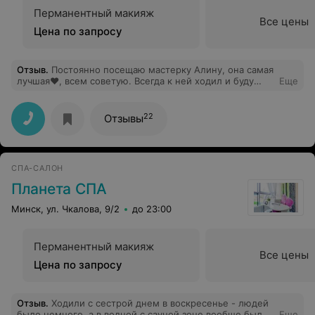
обслуживания в "салоне красоты" как от мастера, так и
Перманентный макияж
от самого салона.Т.е. я приходя в салон отдаю за
Все цены
услугу полмиллиона для того,чтобы мастер набил
Цена по запросу
руку, да еще и поранили. Никому не советую,
отвратительное место!
Отзыв
.
Постоянно посещаю мастерку Алину, она самая
лучшая❤, всем советую. Всегда к ней ходил и буду
Еще
ходить только к ней. Нравится салон «Азалия». Все
мастера и персонал супер — вежливые
профессионалы своего дела. Не пожалеете
22
Отзывы
СПА-САЛОН
Планета СПА
Минск, ул. Чкалова, 9/2
до 23:00
Перманентный макияж
Все цены
Цена по запросу
Отзыв
.
Ходили с сестрой днем в воскресенье - людей
было немного, а в водной с сауной зоне вообще были
Еще