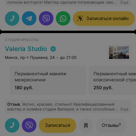
полном восторге! Мастер сделала потрясающие смоки
Еще
в коричневых оттенках. Макияж продержался более 12
часов и ничего не скаталось и не осыпалось. Очень
профессиональный подход. Рекомендую!
Записаться онлайн
СТУДИЯ КРАСОТЫ
Valeria Studio
Минск, пр-т Пушкина, 24
до 21:00
Перманентный макияж
Перманентный ма
межреснички
классической стр
180 руб.
250 руб.
Отзыв
.
Уютно, красиво, стильно! Квалифицированный
мастер и хозяйка студии Валерия, а также способные и
Еще
такие же успешные ученицы Дарья и Инна. Я
доверилась их рукам и получила прекрасный
результат. Приходите и вас сделают неузнаваемыми и
3
Записаться
Отзывы
привлекательными.