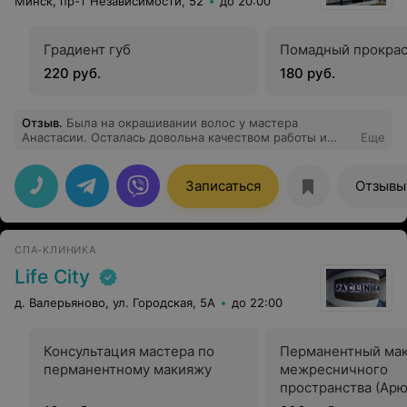
Минск, пр-т Независимости, 52
до 20:00
Градиент губ
Помадный прокра
220 руб.
180 руб.
Отзыв
.
Была на окрашивании волос у мастера
Анастасии. Осталась довольна качеством работы и
Еще
самим мастером. Может посоветовать, поможет
подобрать, очень милая девушка.
Записаться
Отзывы
СПА-КЛИНИКА
Life City
д. Валерьяново, ул. Городская, 5А
до 22:00
Консультация мастера по
Перманентный ма
перманентному макияжу
межресничного
пространства (Ар
Татьяна)