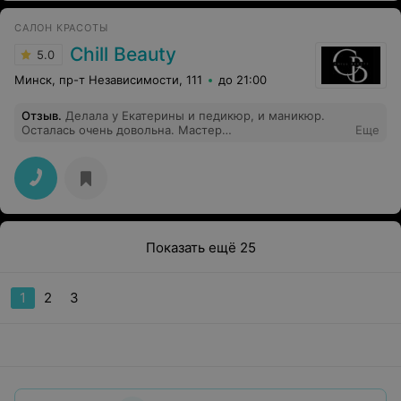
САЛОН КРАСОТЫ
Chill Beauty
5.0
Минск, пр-т Независимости, 111
до 21:00
Отзыв
.
Делала у Екатерины и педикюр, и маникюр.
Осталась очень довольна. Мастер
Еще
высококвалифицированный, делает очень аккуратно. У
меня очень сухая кожа, особенно проблемные стопы.
Катя справилась на отлично и ручки и ножки просто
сказка! Идеальная обработка, идеальное покрытие!
Темное покрытие получилось без изъяна. Спасибо,
Екатерина, за красоту и хорошее настроение! Всем
советую посетить Chill Beauty, красиво, уютно,
широкая палитра гелей на любой каприз и
Показать ещё 25
высококвалифицированные мастера!
1
2
3