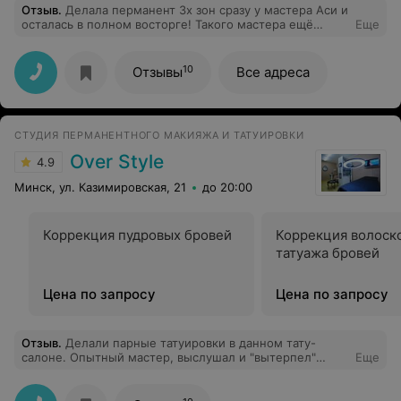
Отзыв
.
Делала перманент 3х зон сразу у мастера Аси и
осталась в полном восторге! Такого мастера ещё
Еще
поискать надо, благо я своего уже нашла))
Рекомендую! Подход, вкус, профессионализм, ну всё в
ней, какая же она умничка! А как трепетно относится к
10
Отзывы
Все адреса
своему делу...это что-то. Ася, я Вас ни на кого не
променяю
СТУДИЯ ПЕРМАНЕНТНОГО МАКИЯЖА И ТАТУИРОВКИ
Over Style
4.9
Минск, ул. Казимировская, 21
до 20:00
Коррекция пудровых бровей
Коррекция волоск
татуажа бровей
Цена по запросу
Цена по запросу
Отзыв
.
Делали парные татуировки в данном тату-
салоне. Опытный мастер, выслушал и "вытерпел"
Еще
бесконечный поток наших правок и пожеланий.
Процедура сопровождалась приятной беседой. Всё
стерильно, все материалы, салфетки, пленка и т.д.