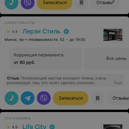
6
Записаться
Отзывы
САЛОН КРАСОТЫ
Лерэн Стиль
4.4
Минск, пр-т Независимости, 52
до 19:00
Коррекция перманента
Все цены
от 80 руб.
Отзыв
.
Потрясающий мастер колорист Алина, очень
рекомендую тем, кто хочет сделать сложное
Еще
окрашивание. Я тоже пришла по рекомендации и
теперь абсолютно уверена, что нашла своего мастера.
Очень внимательная и приятная девушка, выслушала
Записаться
Отзывы
мои пожелания, предложила свой вариант
окрашивания с учетом состояния волос и рассказала о
домашнем уходе. Окрашивание получилось даже
лучше, чем я ожидала. Спасибо, Алина, за
СПА-КЛИНИКА
преображение и салону за приятное и качественное
обслуживание)
Life City
4.9