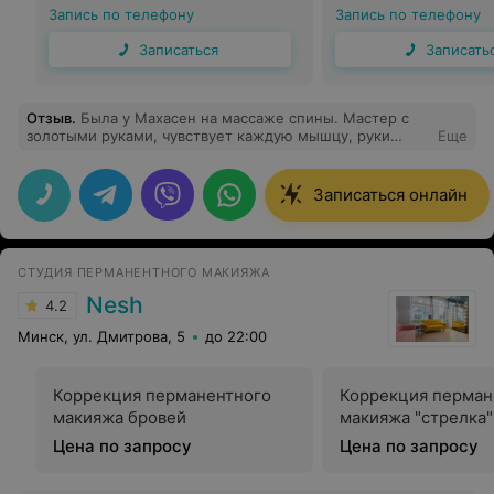
Запись по телефону
Запись по телефону
Записаться
Записать
Отзыв
.
Была у Махасен на массаже спины. Мастер с
золотыми руками, чувствует каждую мышцу, руки
Еще
сильные. Давно не чувствовала такой легкости после
массажа. В кабинете чисто, уютно, приятная музыка.
Массаж - это не роскошь, а необходимость. Так что -
Записаться онлайн
рекомендую.
СТУДИЯ ПЕРМАНЕНТНОГО МАКИЯЖА
Nesh
4.2
Минск, ул. Дмитрова, 5
до 22:00
Коррекция перманентного
Коррекция перман
макияжа бровей
макияжа "стрелка"
Цена по запросу
Цена по запросу