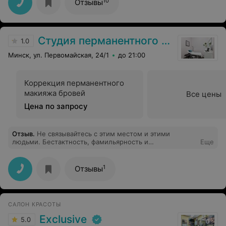
10
Отзывы
строго одноразовые. Спасибо за исполнение нашей
мечты в виде парной татуировки!
Студия перманентного макияжа Ксении Ермолич
1.0
Минск, ул. Первомайская, 24/1
до 21:00
Коррекция перманентного
макияжа бровей
Все цены
Цена по запросу
Отзыв
.
Не связывайтесь с этим местом и этими
людьми. Бестактность, фамильярность и
Еще
непрофессиональный подход руководства в лице
директора, Руслана оставит Вам неприятный осадок,
брешь в кошельке и разочарование.подробности со
1
Отзывы
скринами переписок имеются. Кому интересно все
предоставлю.
САЛОН КРАСОТЫ
Exclusive
5.0