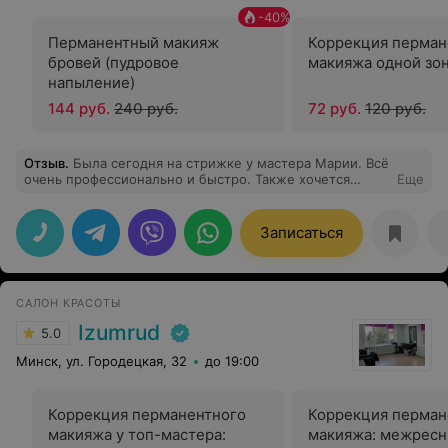
-
40
%
Перманентный макияж
Коррекция перман
бровей (пудровое
макияжа одной зо
напыление)
144 руб.
240 руб.
72 руб.
120 руб.
Отзыв
.
Была сегодня на стрижке у мастера Марии. Всё
очень профессионально и быстро. Также хочется
Еще
отметить удобное расположение самого салона - 3
минуты ходьбы от ст.м. Фрунзенская. Однозначно
вернусь сюда ещё раз
Записаться
САЛОН КРАСОТЫ
Izumrud
5.0
Минск, ул. Городецкая, 32
до 19:00
Коррекция перманентного
Коррекция перман
макияжа у топ-мастера:
макияжа: межрес