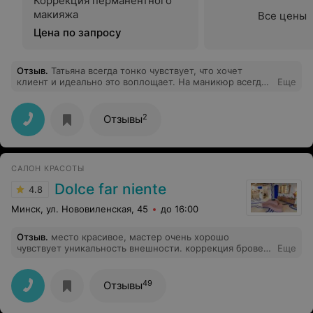
Коррекция перманентного
макияжа
Все цены
Цена по запросу
Отзыв
.
Татьяна всегда тонко чувствует, что хочет
клиент и идеально это воплощает. На маникюр всегда
Еще
прихожу с удовольствием, тк знаю, что получу
желаемый результат и очень приятную беседу
2
Отзывы
САЛОН КРАСОТЫ
Dolce far niente
4.8
Минск, ул. Нововиленская, 45
до 16:00
Отзыв
.
место красивое, мастер очень хорошо
чувствует уникальность внешности. коррекция бровей,
Еще
которая делает взгляд сияющим
49
Отзывы