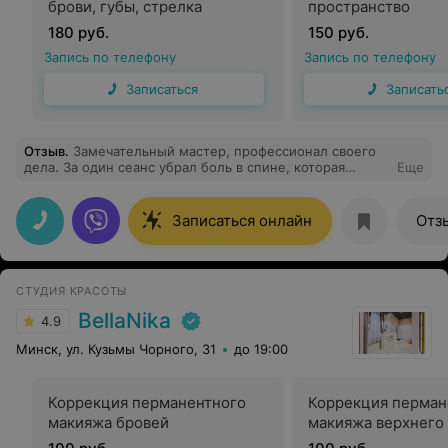
брови, губы, стрелка
пространство
180 руб.
150 руб.
Запись по телефону
Запись по телефону
Записаться
Записать
Отзыв
.
Замечательный мастер, профессионал своего
дела. За один сеанс убрал боль в спине, которая
Еще
копилась годами. Обязательно приду еще не один раз.
однозначно рекомендую
Записаться онлайн
Отз
СТУДИЯ КРАСОТЫ
BellaNika
4.9
Минск, ул. Кузьмы Чорного, 31
до 19:00
Коррекция перманентного
Коррекция перман
макияжа бровей
макияжа верхнего