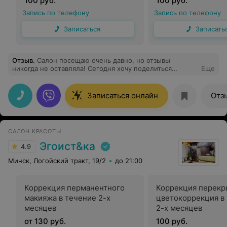
100 руб.
100 руб.
Запись по телефону
Запись по телефону
Записаться
Записать
Отзыв
.
Салон посещаю очень давно, но отзывы
никогда не оставляла! Сегодня хочу поделиться
Еще
впечатлением! Великолепный мастер маникюра Алёна
Ходоренок, замечательный мастер по наращиванию
ресниц Виктория Савицкая, топ мастер Артём
Записаться онлайн
Отз
высочайший профессионал, огромное вам спасибо за
вашу работу, за ваше творчество! Однако работа
администратора Дианы оставляет желать лучшего! У
меня первая запись была на 16:00, я просидела 30
САЛОН КРАСОТЫ
минут, администратор делала вид, что меня не видет, а
на мои вопросы:" как же так?" Пыталась переложить
Эгоист&ка
4.9
ответственность на мастеров! А проблема в
неразумной организации расписания и распределении
Минск, Логойский тракт, 19/2
до 21:00
времени для мастеров! Спасибо всем мастерам,
которых я посещаю! Вы большие молодцы!
Коррекция перманентного
Коррекция перекр
макияжа в течение 2-х
цветокоррекция в
месяцев
2-х месяцев
от 130 руб.
100 руб.