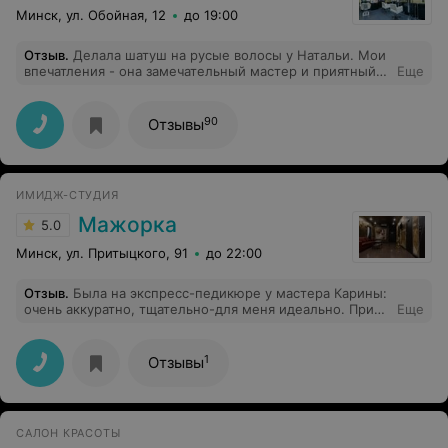
Минск, ул. Обойная, 12
до 19:00
Отзыв
.
Делала шатуш на русые волосы у Натальи. Мои
впечатления - она замечательный мастер и приятный
Еще
человек! Я не хотела сильный контраст на волосах, и
мне сделали мягкие блики, эффект выгоревших на
солнце волос. После окрашивания прошел месяц и я в
90
Отзывы
восторге от того, как естественно и при этом красиво
и здорово выглядят мои волосы! Огромное спасибо
Наталье!Всем советую и в следующий раз любое
окрашивание - только у нее!
ИМИДЖ-СТУДИЯ
Мажорка
5.0
Минск, ул. Притыцкого, 91
до 22:00
Отзыв
.
Была на экспресс-педикюре у мастера Карины:
очень аккуратно, тщательно-для меня идеально. При
Еще
этом, цена,как везде, а интерьер очень
красивый(салонный, а не парикмахерской)
1
Отзывы
САЛОН КРАСОТЫ