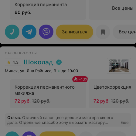
Коррекция перманента
Все цены
60 руб.
Записаться
Все це
САЛОН КРАСОТЫ
Шоколад
4.3
Минск, ул. Яна Райниса, 9
до 19:00
-
40
%
Коррекция перманентного
Цветокоррекция
макияжа
72 руб.
120 руб.
72 руб.
120 руб.
Отзыв
.
Отличный салон ,все девочки мастера своего
дела. Отдельное спасибо хочу выразить мастеру
Еще
Карине,пришла на стрижку и окраску , я очень
довольна все получилось как я хотела