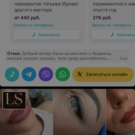
перекрытие татуажа (брови)
перманентного ма
другого мастера
спустя год
от 440 руб.
276 руб.
Запись по телефону
Запись по телефону
Записаться
Записать
Отзыв
.
Добрый вечер) Была на массаже у Людмилы,
массаж прошел хорошо, тело сразу расслабилось.
Еще
Мастер с акцентом проработала части которые меня
особо беспокоили ) Приятная и расслабляющая
атмосфера в салоне )
Записаться онлайн