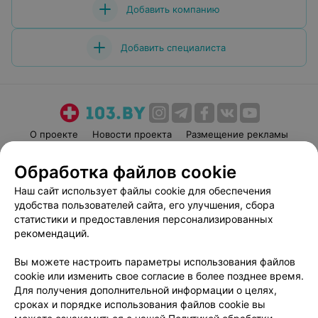
Добавить компанию
Добавить специалиста
О проекте
Новости проекта
Размещение рекламы
Медицинский маркетинг
Публичный договор
Обработка файлов cookie
Пользовательское соглашение
Способы оплаты
Наш сайт использует файлы cookie для обеспечения
Вакансии
Партнеры
удобства пользователей сайта, его улучшения, сбора
Написать руководителю 103.by
статистики и предоставления персонализированных
рекомендаций.
Написать в поддержку
Персональные настройки cookie
Вы можете настроить параметры использования файлов
Обработка персональных данных
cookie или изменить свое согласие в более позднее время.
Для получения дополнительной информации о целях,
сроках и порядке использования файлов cookie вы