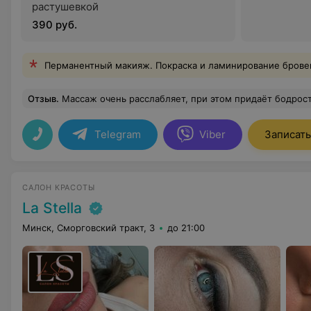
растушевкой
390 руб.
Перманентный макияж. Покраска и ламинирование бровей
Отзыв
.
Массаж очень расслабляет, при этом придаёт бодрость, улучшает самочувствие и настроение. Спасибо
Telegram
Viber
Записать
САЛОН КРАСОТЫ
La Stella
Минск, Сморговский тракт, 3
до 21:00