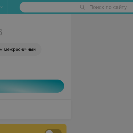
Поиск по сайту
6
аж межресничный