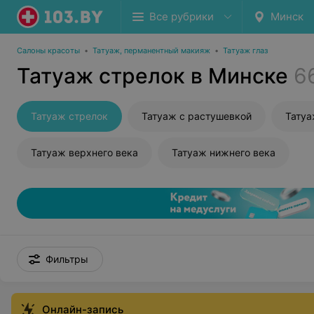
Все рубрики
Минск
Салоны красоты
•
Татуаж, перманентный макияж
•
Татуаж глаз
Татуаж стрелок в Минске
6
Татуаж стрелок
Татуаж с растушевкой
Тату
Татуаж верхнего века
Татуаж нижнего века
Фильтры
Онлайн-запись