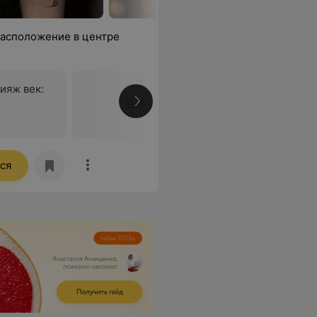
расположение в центре
ияж век:
Все цены
ся