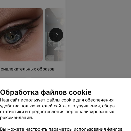
привлекательных образов.
релка с
Обработка файлов cookie
Все цены
Наш сайт использует файлы cookie для обеспечения
удобства пользователей сайта, его улучшения, сбора
статистики и предоставления персонализированных
рекомендаций.
Вы можете настроить параметры использования файлов
22