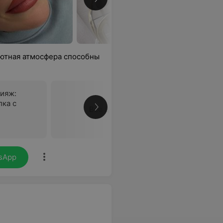
уютная атмосфера способны
ияж:
лка с
Все цены
sApp