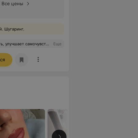
Все цены
. Шугаринг.
 вам Ольга большое за такое наслаждение!
Еще
ся