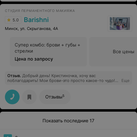
насколько. Мастер Анастасия просто богиня! Все тело
было настолько расслаблено после процедур, что не
СТУДИЯ ПЕРМАНЕНТНОГО МАКИЯЖА
хотелось даже разговаривать. Обязательно снова
приду на SPA или массаж. Лучше этого места не
Barishni
5.0
встречала в городе.
Минск, ул. Скрыганова, 4А
Супер комбо: брови + губы +
стрелки
Все цены
Цена по запросу
Отзыв
.
Добрый день! Кристиночка, хочу вас
поблагодарить! Мои брови-это просто какое-то чудо!!!
Еще
Вы моя спасительница, мне теперь не нужно каждое
утро их рисовать))) Зажили очень быстро, форма
отличная, цвет очень нравиться! Ура-а-а!
5
Отзывы
Показать последние 17