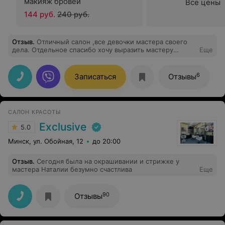
макияж бровей
Все цены
144 руб.
240 руб.
Отзыв
.
Отличный салон ,все девочки мастера своего
дела. Отдельное спасибо хочу выразить мастеру
Еще
Карине,пришла на стрижку и окраску , я очень
довольна все получилось как я хотела
6
Записаться
Отзывы
САЛОН КРАСОТЫ
Exclusive
5.0
Минск, ул. Обойная, 12
до 20:00
Отзыв
.
Сегодня была на окрашивании и стрижке у
мастера Наталии безумно счастлива
Еще
90
Отзывы