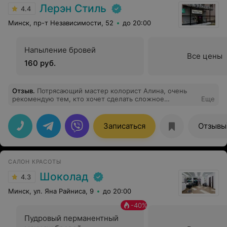
Лерэн Стиль
4.4
Минск, пр-т Независимости, 52
до 20:00
Напыление бровей
Все цены
160 руб.
Отзыв
.
Потрясающий мастер колорист Алина, очень
рекомендую тем, кто хочет сделать сложное
Еще
окрашивание. Я тоже пришла по рекомендации и
теперь абсолютно уверена, что нашла своего мастера.
Очень внимательная и приятная девушка, выслушала
Записаться
Отзывы
мои пожелания, предложила свой вариант
окрашивания с учетом состояния волос и рассказала о
домашнем уходе. Окрашивание получилось даже
лучше, чем я ожидала. Спасибо, Алина, за
САЛОН КРАСОТЫ
преображение и салону за приятное и качественное
обслуживание)
Шоколад
4.3
Минск, ул. Яна Райниса, 9
до 20:00
-
40
%
Пудровый перманентный