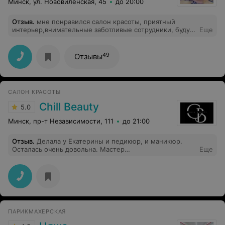
Минск, ул. Нововиленская, 45
до 20:00
Отзыв
.
мне понравился салон красоты, приятный
интерьер,внимательные заботливые сотрудники, буду
Еще
посещать снова
49
Отзывы
САЛОН КРАСОТЫ
Chill Beauty
5.0
Минск, пр-т Независимости, 111
до 21:00
Отзыв
.
Делала у Екатерины и педикюр, и маникюр.
Осталась очень довольна. Мастер
Еще
высококвалифицированный, делает очень аккуратно. У
меня очень сухая кожа, особенно проблемные стопы.
Катя справилась на отлично и ручки и ножки просто
сказка! Идеальная обработка, идеальное покрытие!
Темное покрытие получилось без изъяна. Спасибо,
Екатерина, за красоту и хорошее настроение! Всем
советую посетить Chill Beauty, красиво, уютно,
ПАРИКМАХЕРСКАЯ
широкая палитра гелей на любой каприз и
высококвалифицированные мастера!