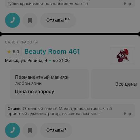
Губки красивые и ровненькие делает :)
Еще
314
Отзывы
САЛОН КРАСОТЫ
Beauty Room 461
5.0
Минск, ул. Репина, 4
до 21:00
Перманентный макияж
любой зоны
Все цены
Цена по запросу
Отзыв
.
Отличный салон! Мало где встретишь, чтоб
приятный администратор, высококлассные
Еще
специалисты, премиальный уровень используемых
препаратов и комфортная обстановка представляли
собой одно место. Спасибо за идеальны ногти и
9
Отзывы
стрижку(и капучино на овсяном молоке))