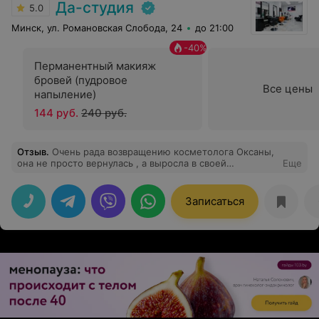
Да-студия
5.0
Минск, ул. Романовская Слобода, 24
до 21:00
-
40
%
Перманентный макияж
бровей (пудровое
Все цены
напыление)
144 руб.
240 руб.
Отзыв
.
Очень рада возвращению косметолога Оксаны,
она не просто вернулась , а выросла в своей
Еще
профессии, теперь ещё делает уколы красоты, знает
все новинки в косметологии, идёт в ногу со временем.
При этом имеет к каждому индивидуальный подход,
Записаться
очень внимательный и грамотный специалист. Мне 41,
дочери 21 мы обе в восторге . Рекомендую всем.