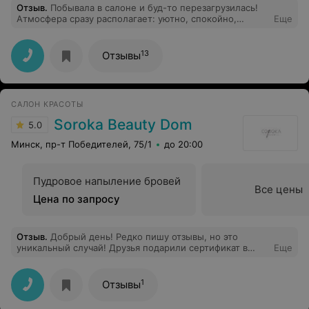
Отзыв
.
Побывала в салоне и буд-то перезагрузилась!
Атмосфера сразу располагает: уютно, спокойно,
Еще
никакой суеты. Пришла на чистку лица и мастер
Тамара все сделала бережно, с подробными
объяснениями, что наносить зачем и как ухаживать
13
Отзывы
дальше. После процедуры кожа стала ровнее, поры
чище - эффект виден сразу. Отдельно отмечу заботу,
предложила водичку, все время спрашивала
комфортно ли. Теперь точно знаю, куда идти за
САЛОН КРАСОТЫ
уходом. Однозначно рекомендую.
Soroka Beauty Dom
5.0
Минск, пр-т Победителей, 75/1
до 20:00
Пудровое напыление бровей
Все цены
Цена по запросу
Отзыв
.
Добрый день! Редко пишу отзывы, но это
уникальный случай! Друзья подарили сертификат в
Еще
данный салон на SPA-ритуал и воспользовавшись им, я
поняла, что в этот салон вернусь ещё не раз!
Заведение стильное и уютное, персонал очень
1
Отзывы
вежливый. Отношение как к принцессе. Сама
процедура была шикарна! Нет слов, чтобы описать