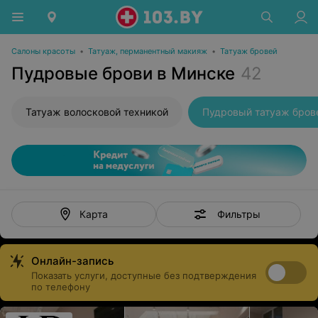
Салоны красоты
•
Татуаж, перманентный макияж
•
Татуаж бровей
Пудровые брови в Минске
42
Татуаж волосковой техникой
Пудровый татуаж бров
Фильтры
Карта
Онлайн-запись
Показать услуги, доступные без подтверждения
по телефону