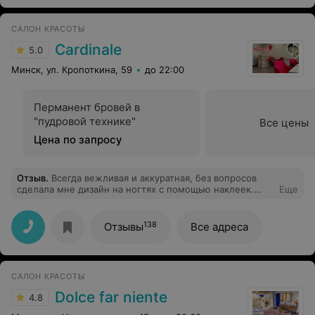
САЛОН КРАСОТЫ
Cardinale
5.0
Минск, ул. Кропоткина, 59
до 22:00
Перманент бровей в
"пудровой технике"
Все цены
Цена по запросу
Отзыв
.
Всегда вежливая и аккуратная, без вопросов
сделала мне дизайн на ногтях с помощью наклеек.
Еще
Получилось очень аккуратно и красиво
138
Отзывы
Все адреса
САЛОН КРАСОТЫ
Dolce far niente
4.8