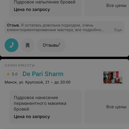
Пудровое напыление бровей
Все цены
Цена по запросу
Отзыв
.
Я осталась довольна подходом, очень
клиентоориентированные мастера, все подробно
Еще
объяснили, проконсультировали. Волновалась, что не
подойдет цвет, форма. Сейчас так довольна
результатом, что не представляю, как жила раньше без
1
Отзывы
бровей!
САЛОН КРАСОТЫ
De Pari Sharm
5.0
Минск, ул. Крупской, 21
до 20:00
Пудровое нанесение
перманентного макияжа
Все цены
бровей
Цена по запросу