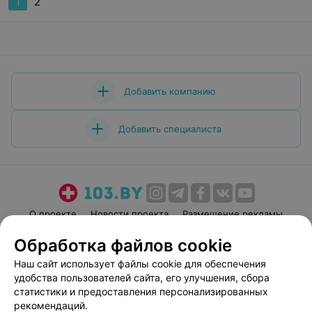
1
2
Добавить компанию
Добавить специалиста
О проекте
Новости проекта
Размещение рекламы
Медицинский маркетинг
Публичный договор
Обработка файлов cookie
Пользовательское соглашение
Способы оплаты
Наш сайт использует файлы cookie для обеспечения
Вакансии
Партнеры
удобства пользователей сайта, его улучшения, сбора
статистики и предоставления персонализированных
Написать руководителю 103.by
рекомендаций.
Написать в поддержку