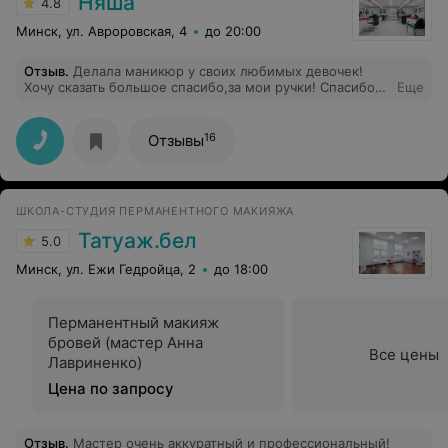
Няша
4.8
Минск, ул. Авроровская, 4
до 20:00
Отзыв
.
Делала маникюр у своих любимых девочек!
Хочу сказать большое спасибо,за мои ручки! Спасибо
Еще
за приятное общение и за вкусный кофе. Всегда все
чистенько и все девочки приветливы
16
Отзывы
ШКОЛА-СТУДИЯ ПЕРМАНЕНТНОГО МАКИЯЖА
Татуаж.бел
5.0
Минск, ул. Ежи Гедройца, 2
до 18:00
Перманентный макияж
бровей (мастер Анна
Все цены
Лавриненко)
Цена по запросу
Отзыв
.
Мастер очень аккуратный и профессиональный!