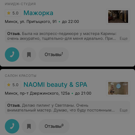
ИМИДЖ-СТУДИЯ
Мажорка
5.0
Минск, ул. Притыцкого, 91
до 22:00
Отзыв
.
Была на экспресс-педикюре у мастера Карины:
очень аккуратно, тщательно-для меня идеально. При
Еще
этом, цена,как везде, а интерьер очень
красивый(салонный, а не парикмахерской)
1
Отзывы
САЛОН КРАСОТЫ
NAOMI beauty & SPA
5.0
Минск, пр-т Дзержинского, 125а
до 21:00
Отзыв
.
Делаю пилинг у Светланы. Очень
внимательный мастер. Думаю, что буду постоянным
Еще
клиентом центра.
9
Отзывы