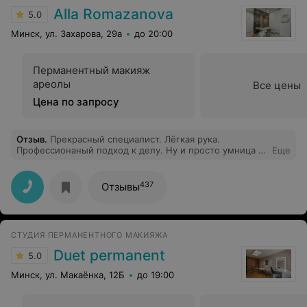
Alla Romazanova
5.0
Минск, ул. Захарова, 29а
до 20:00
Перманентный макияж
ареолы
Все цены
Цена по запросу
Отзыв
.
Прекрасный специалист. Лёгкая рука.
Профессионаный подход к делу. Ну и просто умница и
Еще
красавица. Сделала мне пудровые брови и губки
покрасила. Спасибо!
437
Отзывы
СТУДИЯ ПЕРМАНЕНТНОГО МАКИЯЖА
Duet permanent
5.0
Минск, ул. Макаёнка, 12Б
до 19:00