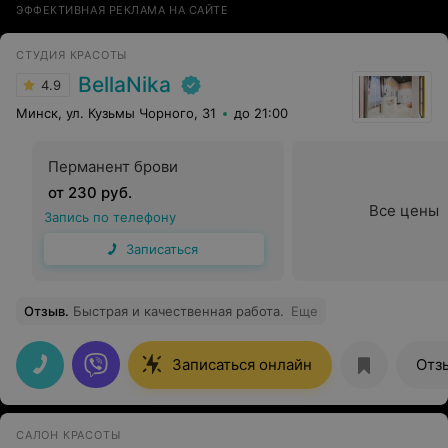
ЭФФЕКТИВНАЯ РЕКЛАМА НА САЙТЕ
СТУДИЯ КРАСОТЫ
BellaNika
4.9
Минск, ул. Кузьмы Чорного, 31
до 21:00
Перманент брови
от 230 руб.
Все цены
Запись по телефону
Записаться
Отзыв
.
Быстрая и качественная работа.
Еще
Записаться онлайн
Отз
САЛОН КРАСОТЫ