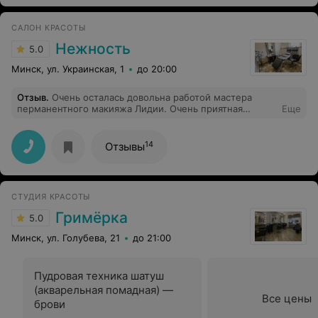
САЛОН КРАСОТЫ
Нежность
5.0
Минск, ул. Украинская, 1
до 20:00
Отзыв
.
Очень осталась довольна работой мастера
перманентного макияжа Лидии. Очень приятная
Еще
атмосфера, все доступно объяснила, посоветовала, и
результат порадовал. Буду советовать знакомым
только её.
14
Отзывы
СТУДИЯ КРАСОТЫ
Гримёрка
5.0
Минск, ул. Голубева, 21
до 21:00
Пудровая техника шатуш
(акварельная помадная) —
Все цены
брови