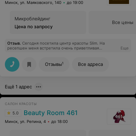
Минск, ул. Маяковского, 140
до 19:00
Микроблейдинг
Все цены
Цена по запросу
Отзыв
.
Сегодня посетила центр красоты Slim. На
ресепшен меня встретила очень приветливая
Еще
администратор Ольга, сразу окружила заботой и
вниманием. Массажист Анастасия очень
профессионально провела массаж, дала несколько
1
Отзывы
Все адреса
важных советов. Даже после одного сеанса я
почувствовала себя лучше, уменьшились зажимы в
теле. В целом, атмосфера в центре доброжелательная
и расслабляющая
Ещё 1 адрес
САЛОН КРАСОТЫ
Beauty Room 461
5.0
Минск, ул. Репина, 4
до 18:00