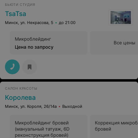
менее нормальную репутацию, подбирайте грамотный
БЬЮТИ СТУДИЯ
персонал!
TsaTsa
Минск, ул. Некрасова, 5
до 21:00
Микроблейдинг
Все цены
Цена по запросу
САЛОН КРАСОТЫ
Королева
Минск, ул. Короля, 26/14а
Выходной
Микроблейдинг бровей
Коррекция микроб
(мануальный татуаж, 6D
бровей
реконструкция бровей)