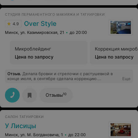
перекрывать 3 коррекция и,а мне терпеть боль,тратить
время и деньги.
СТУДИЯ ПЕРМАНЕНТНОГО МАКИЯЖА И ТАТУИРОВКИ
Over Style
4.9
Минск, ул. Казимировская, 21
до 20:00
Микроблейдинг
Коррекция микроб
Цена по запросу
Цена по запросу
Отзыв
.
Делала бровки и стрелочки с растушевкой в
конце июля, в сентябре сделала коррекцию.
Еще
Процедуру делала первый раз, результат просто
великолепен, сказать что я в восторге, это ничего не
сказать... Спасибо Павлу, действительно мастер своего
10
Отзывы
дела, просто волшебник...
САЛОН ТАТУИРОВКИ
У Лисицы
Минск, ул. М. Богдановича, 1
до 22:00