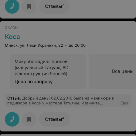
7
Отзывы
САЛОН
Коса
Минск, ул. Леси Украинки, 22
до 20:00
Микроблейдинг бровей
(мануальный татуаж, 6D
Все цены
реконструкция бровей)
Цена по запросу
Отзыв
.
Добрый день! 02.02.2016 была на маникюре и
педикюре в Косе у мастера Татьяны. Извините,
Еще
конечно, что называю имена,но, я думаю, что этому
мастеру бы поучиться надо прежде чем браться за
работу. У меня сегодня болят практически все пальцы,
4
Отзывы
все порезано! Шеллак на руках нанесен очень
неаккуратно, с ногами та же беда. Уважаемая
администрация салона, если хотите заработать более-