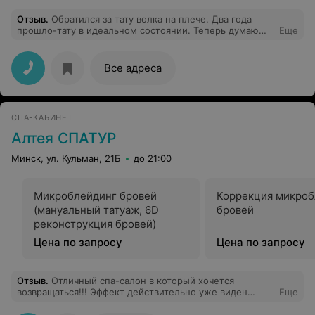
Отзыв
.
Обратился за тату волка на плече. Два года
прошло-тату в идеальном состоянии. Теперь думаю
Еще
делать дракона на спине.Алеся приятный человек в
общении, очень внимательная к своим клиентам. Хотя
я очень требовательный))) Рекомендую как мастера
Все адреса
тату!
СПА-КАБИНЕТ
Алтея СПАТУР
Минск, ул. Кульман, 21Б
до 21:00
Микроблейдинг бровей
Коррекция микроб
(мануальный татуаж, 6D
бровей
реконструкция бровей)
Цена по запросу
Цена по запросу
Отзыв
.
Отличный спа-салон в который хочется
возвращаться!!! Эффект действительно уже виден
Еще
после первой процедуры. Мастер Людмила поистине
профессионал от бога.