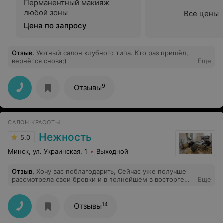
Перманентный макияж
любой зоны
Все цены
Цена по запросу
Отзыв
.
Уютный салон клубного типа. Кто раз пришёл,
вернётся снова;)
Еще
9
Отзывы
САЛОН КРАСОТЫ
Нежность
5.0
Минск, ул. Украинская, 1
Выходной
Отзыв
.
Хочу вас поблагодарить, Сейчас уже получше
рассмотрела свои бровки и в полнейшем в восторге
Еще
Думала, что будет больно, но на самом деле приятные
ощущения. Спасибо вам большое, с нетерпением жду
следующей нашей встречи
14
Отзывы