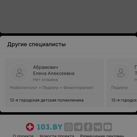
Другие специалисты
Абрамович
Елена Алексеевна
Нет отзывов
Н
Реабилитолог • Педиатр • Физиотерапевт
Педиатр
12-я городская детская поликлиника
12-я городс
О проекте
Новости проекта
Размещение рекламы