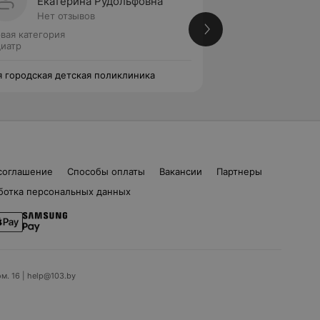
Екатерина Рудольфовна
Натал
Нет отзывов
Нет от
вая категория
Педиатр
иатр
я городская детская поликлиника
16-я городская де
соглашение
Способы оплаты
Вакансии
Партнеры
ботка персональных данных
ом. 16 | help@103.by