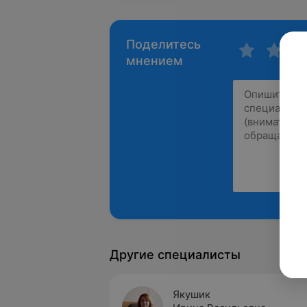
Поделитесь
мнением
Другие специалисты
Якушик