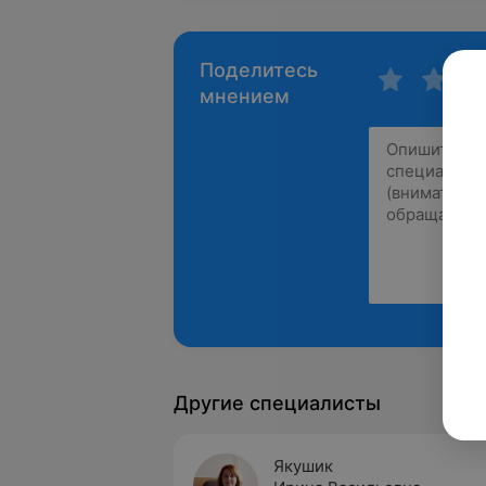
Поделитесь
мнением
Другие специалисты
Якушик