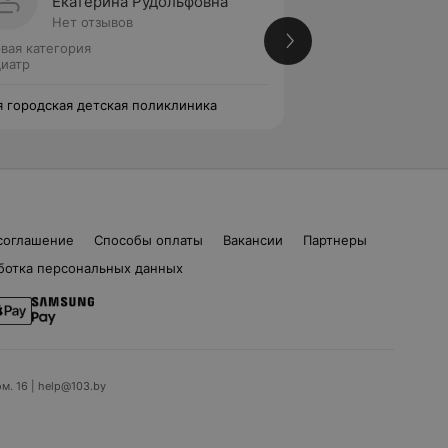
Екатерина Рудольфовна
Натал
Нет отзывов
Нет от
вая категория
Педиатр
иатр
я городская детская поликлиника
16-я городская де
соглашение
Способы оплаты
Вакансии
Партнеры
ботка персональных данных
ом. 16 | help@103.by