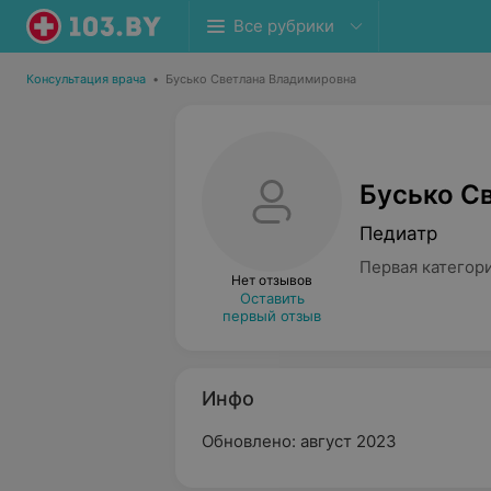
Все рубрики
Консультация врача
•
Бусько Светлана Владимировна
Бусько С
Педиатр
Первая категор
Нет отзывов
Оставить
первый отзыв
Инфо
Обновлено: август 2023