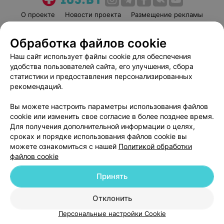
О проекте
Новости проекта
Размещение рекламы
Медицинский маркетинг
Публичный договор
Обработка файлов cookie
Пользовательское соглашение
Способы оплаты
Наш сайт использует файлы cookie для обеспечения
Вакансии
Партнеры
удобства пользователей сайта, его улучшения, сбора
Написать руководителю 103.by
статистики и предоставления персонализированных
Написать в поддержку
рекомендаций.
Персональные настройки cookie
Вы можете настроить параметры использования файлов
Обработка персональных данных
cookie или изменить свое согласие в более позднее время.
Для получения дополнительной информации о целях,
сроках и порядке использования файлов cookie вы
можете ознакомиться с нашей
Политикой обработки
файлов cookie
Принять
© 2026 ООО «Артокс Лаб», УНП 191700409
| 220012, Республика Беларусь,
г. Минск, улица Толбухина, 2, пом. 16 | help@103.by
Отклонить
Служба поддержки
+375 291212755
Персональные настройки Cookie