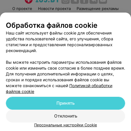
О проекте
Новости проекта
Размещение рекламы
Медицинский маркетинг
Публичный договор
Обработка файлов cookie
Пользовательское соглашение
Способы оплаты
Наш сайт использует файлы cookie для обеспечения
Вакансии
Партнеры
удобства пользователей сайта, его улучшения, сбора
Написать руководителю 103.by
статистики и предоставления персонализированных
Написать в поддержку
рекомендаций.
Персональные настройки cookie
Вы можете настроить параметры использования файлов
Обработка персональных данных
cookie или изменить свое согласие в более позднее время.
Для получения дополнительной информации о целях,
сроках и порядке использования файлов cookie вы
можете ознакомиться с нашей
Политикой обработки
файлов cookie
Принять
© 2026 ООО «Артокс Лаб», УНП 191700409
| 220012, Республика Беларусь,
г. Минск, улица Толбухина, 2, пом. 16 | help@103.by
Отклонить
Служба поддержки
+375 291212755
Персональные настройки Cookie