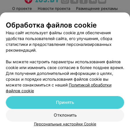
О проекте
Новости проекта
Размещение рекламы
Медицинский маркетинг
Публичный договор
Обработка файлов cookie
Пользовательское соглашение
Способы оплаты
Наш сайт использует файлы cookie для обеспечения
Вакансии
Партнеры
удобства пользователей сайта, его улучшения, сбора
Написать руководителю 103.by
статистики и предоставления персонализированных
Написать в поддержку
рекомендаций.
Персональные настройки cookie
Вы можете настроить параметры использования файлов
Обработка персональных данных
cookie или изменить свое согласие в более позднее время.
Для получения дополнительной информации о целях,
сроках и порядке использования файлов cookie вы
можете ознакомиться с нашей
Политикой обработки
файлов cookie
Принять
© 2026 ООО «Артокс Лаб», УНП 191700409
| 220012, Республика Беларусь,
г. Минск, улица Толбухина, 2, пом. 16 | help@103.by
Отклонить
Служба поддержки
+375 291212755
Персональные настройки Cookie