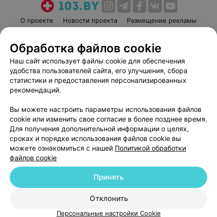
О проекте
Новости проекта
Размещение рекламы
Медицинский маркетинг
Публичный договор
Обработка файлов cookie
Пользовательское соглашение
Способы оплаты
Наш сайт использует файлы cookie для обеспечения
Вакансии
Партнеры
удобства пользователей сайта, его улучшения, сбора
Написать руководителю 103.by
статистики и предоставления персонализированных
Написать в поддержку
рекомендаций.
Персональные настройки cookie
Вы можете настроить параметры использования файлов
Обработка персональных данных
cookie или изменить свое согласие в более позднее время.
Для получения дополнительной информации о целях,
сроках и порядке использования файлов cookie вы
можете ознакомиться с нашей
Политикой обработки
файлов cookie
Принять
© 2026 ООО «Артокс Лаб», УНП 191700409
| 220012, Республика Беларусь,
г. Минск, улица Толбухина, 2, пом. 16 | help@103.by
Отклонить
Служба поддержки
+375 291212755
Персональные настройки Cookie