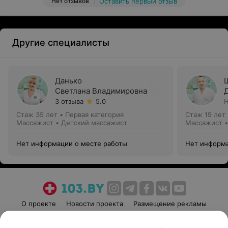
Нет отзывов
Оставить первый отзыв
Другие специалисты
Данько
Светлана Владимировна
3 отзыва
5.0
Н
Стаж 35 лет
•
Первая категория
Стаж 19 лет
Массажист • Детский массажист
Массажист •
Нет информации о месте работы
Нет информа
О проекте
Новости проекта
Размещение рекламы
Медицинский маркетинг
Публичный договор