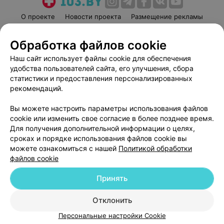
О проекте
Новости проекта
Размещение рекламы
Медицинский маркетинг
Публичный договор
Обработка файлов cookie
Пользовательское соглашение
Способы оплаты
Наш сайт использует файлы cookie для обеспечения
Вакансии
Партнеры
удобства пользователей сайта, его улучшения, сбора
Написать руководителю 103.by
статистики и предоставления персонализированных
Написать в поддержку
рекомендаций.
Персональные настройки cookie
Вы можете настроить параметры использования файлов
Обработка персональных данных
cookie или изменить свое согласие в более позднее время.
Для получения дополнительной информации о целях,
сроках и порядке использования файлов cookie вы
можете ознакомиться с нашей
Политикой обработки
файлов cookie
Принять
© 2026 ООО «Артокс Лаб», УНП 191700409
| 220012, Республика Беларусь,
г. Минск, улица Толбухина, 2, пом. 16 | help@103.by
Отклонить
Служба поддержки
+375 291212755
Персональные настройки Cookie