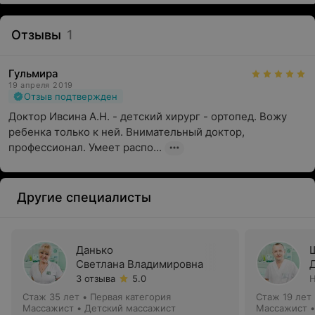
Отзывы
1
Гульмира
19 апреля 2019
Отзыв подтвержден
Доктор Ивсина А.Н. - детский хирург - ортопед. Вожу 
ребенка только к ней. Внимательный доктор, 
профессионал. Умеет распо...
Другие специалисты
Данько
Светлана Владимировна
3 отзыва
5.0
Н
Стаж 35 лет
•
Первая категория
Стаж 19 лет
Массажист • Детский массажист
Массажист •