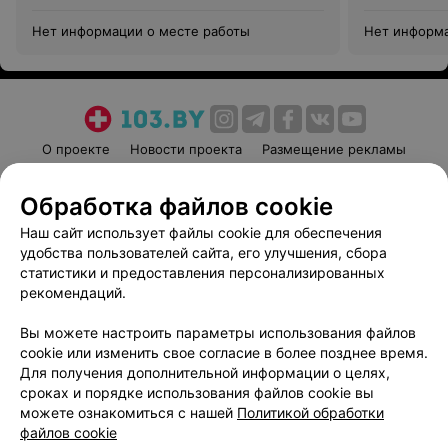
Нет информации о месте работы
Нет информа
О проекте
Новости проекта
Размещение рекламы
Медицинский маркетинг
Публичный договор
Обработка файлов cookie
Пользовательское соглашение
Способы оплаты
Наш сайт использует файлы cookie для обеспечения
Вакансии
Партнеры
удобства пользователей сайта, его улучшения, сбора
Написать руководителю 103.by
статистики и предоставления персонализированных
Написать в поддержку
рекомендаций.
Персональные настройки cookie
Вы можете настроить параметры использования файлов
Обработка персональных данных
cookie или изменить свое согласие в более позднее время.
Для получения дополнительной информации о целях,
сроках и порядке использования файлов cookie вы
можете ознакомиться с нашей
Политикой обработки
файлов cookie