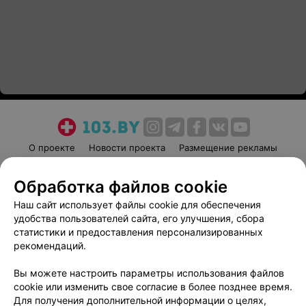
О проекте
Новости проекта
Размещение рекламы
Медицинский маркетинг
Публичный договор
Обработка файлов cookie
Пользовательское соглашение
Способы оплаты
Наш сайт использует файлы cookie для обеспечения
Вакансии
Партнеры
удобства пользователей сайта, его улучшения, сбора
Написать руководителю 103.by
статистики и предоставления персонализированных
Написать в поддержку
рекомендаций.
Персональные настройки cookie
Вы можете настроить параметры использования файлов
Обработка персональных данных
cookie или изменить свое согласие в более позднее время.
Для получения дополнительной информации о целях,