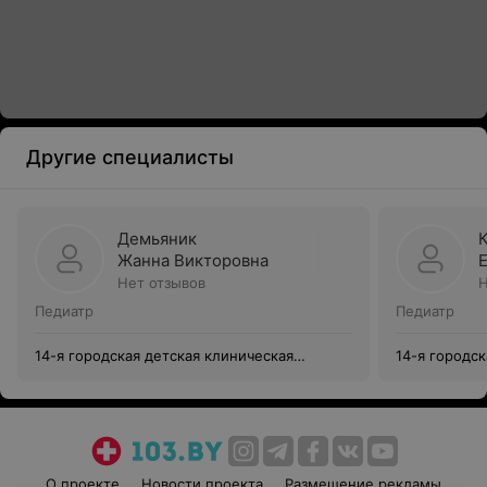
Другие специалисты
Демьяник
Жанна Викторовна
Нет отзывов
Н
Педиатр
Педиатр
14-я городская детская клиническая
14-я городск
поликлиника г. Минска
поликлиника
О проекте
Новости проекта
Размещение рекламы