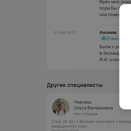
Врач мне сказа
пора бы остано
она помогла. А 
Аноним
30 мая 2022
Отзыв подт
Были с ребёнко
в Экомедсерви
И.И. очень рас
Другие специалисты
Черныш
Ольга Валерьевна
Нет отзывов
Стаж 28 лет
•
Высшая категория
•
Канди
медицинских наук
Эндокринолог