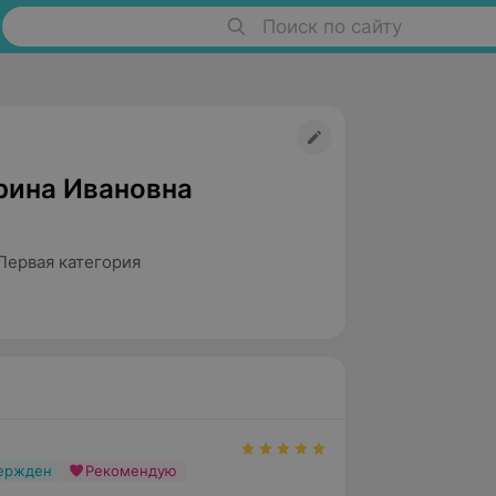
Поиск по сайту
рина Ивановна
Первая категория
вержден
Рекомендую