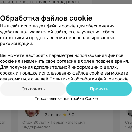
ла что нельзя есть все подряд и уже 
виться :) Расписала схему лечения и 
до эт...
Обработка файлов cookie
Наш сайт использует файлы cookie для обеспечения
удобства пользователей сайта, его улучшения, сбора
статистики и предоставления персонализированных
вержден
рекомендаций.
м (15 лет) на приёме  у эндокринолога 
се. Почитала отзывы про врача Найчук 
Вы можете настроить параметры использования файлов
стро...
cookie или изменить свое согласие в более позднее время.
Для получения дополнительной информации о целях,
сроках и порядке использования файлов cookie вы можете
ознакомиться с нашей
Политикой обработки файлов cookie
Отклонить
Принять
Персональные настройки Cookie
Черная
Татьяна Юрьевна
2 отзыва
5.0
дат
Стаж 30 лет
•
Первая категория
Ста
Эндокринолог
Энд